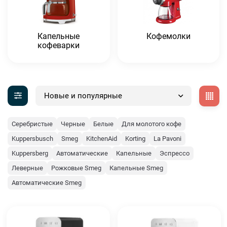
Капельные
Кофемолки
кофеварки
Новые и популярные
Серебристые
Черные
Белые
Для молотого кофе
Kuppersbusch
Smeg
KitchenAid
Korting
La Pavoni
Kuppersberg
Автоматические
Капельные
Эспрессо
Леверные
Рожковые Smeg
Капельные Smeg
Автоматические Smeg