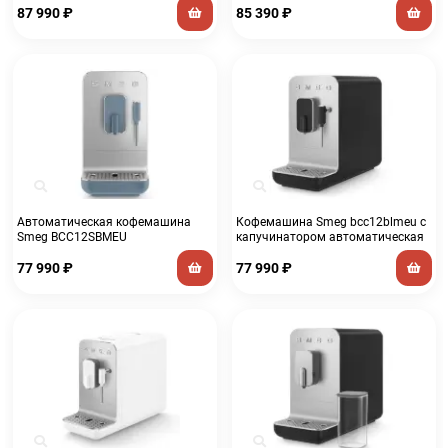
87 990
₽
85 390
₽
Автоматическая кофемашина
Кофемашина Smeg bcc12blmeu с
Smeg BCC12SBMEU
капучинатором автоматическая
77 990
₽
77 990
₽