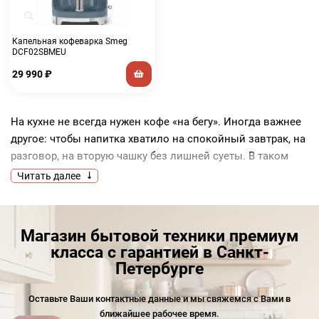
Капельная кофеварка Smeg
DCF02SBMEU
29 990
₽
На кухне не всегда нужен кофе «на бегу». Иногда важнее
другое: чтобы напитка хватило на спокойный завтрак, на
разговор, на вторую чашку без лишней суеты. В таком
ритме особенно хорошо раскрывается капельная
Читать далее
кофеварка Smeg. Она создана для понятного домашнего
сценария, где ценят удобство, красивую подачу и
стабильный вкус без сложных действий.
Магазин бытовой техники премиум
У техники этого бренда сильная сторона не только во
класса с гарантией в Санкт-
внешнем виде. Smeg умеет делать вещи, которые
Петербурге
приятно видеть каждый день и так же приятно включать
утром. Поэтому капельная кофемашина Smeg подходит
Оставьте Ваши контактные данные и мы свяжемся с Вами в
ближайшее рабочее время.
тем, кто хочет получить аккуратный, предсказуемый