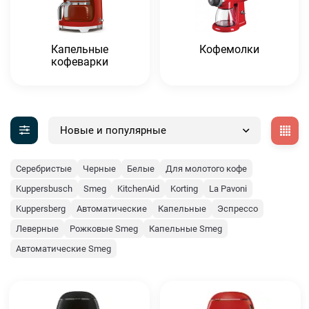
Капельные
Кофемолки
кофеварки
Новые и популярные
Серебристые
Черные
Белые
Для молотого кофе
Kuppersbusch
Smeg
KitchenAid
Korting
La Pavoni
Kuppersberg
Автоматические
Капельные
Эспрессо
Леверные
Рожковые Smeg
Капельные Smeg
Автоматические Smeg