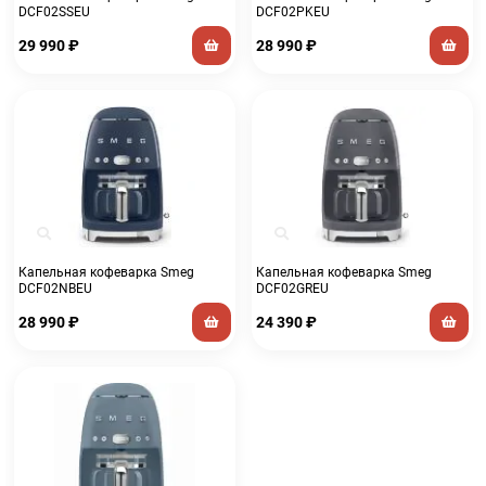
DCF02SSEU
DCF02PKEU
29 990
₽
28 990
₽
Капельная кофеварка Smeg
Капельная кофеварка Smeg
DCF02NBEU
DCF02GREU
28 990
₽
24 390
₽