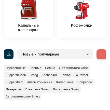
Капельные
Кофемолки
кофеварки
Новые и популярные
Серебристые
Черные
Белые
Для молотого кофе
Kuppersbusch
Smeg
KitchenAid
Korting
La Pavoni
Kuppersberg
Автоматические
Капельные
Эспрессо
Леверные
Рожковые Smeg
Капельные Smeg
Автоматические Smeg