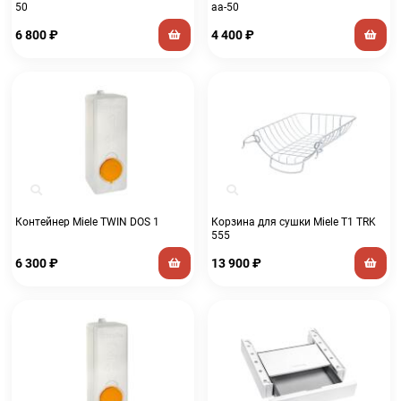
50
aa-50
6 800
₽
4 400
₽
Контейнер Miele TWIN DOS 1
Корзина для сушки Miele T1 TRK
555
6 300
₽
13 900
₽