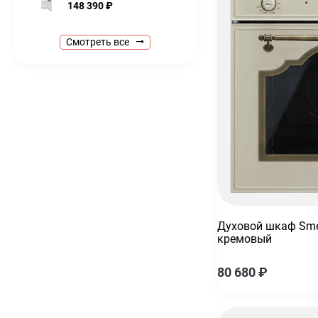
148 390
₽
Холодильник Smeg FAB28RLI5, цвет лайм
Смотреть все
205 790
₽
Кофемашина Smeg bcc12whmeu с капучинатором автома
77 990
₽
Миксер планетарный KitchenAid Artisan 5KSM125EAC
69 990
₽
75 990
₽
Духовой шкаф Smeg SOP6604TPNR
254 990
₽
Электрический чайник Smeg KLF04CREU
25 990
₽
Духовой шкаф Sme
кремовый
Чайник электрический KitchenAid Artisan 5KEK1522ECA
30 990
₽
32 990
₽
80 680
₽
Холодильник Smeg C8194TNE встраиваемый
148 390
₽