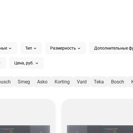
рные
Тип
Размерность
Дополнительные ф
Цена, руб.
busch
Smeg
Asko
Korting
Vard
Teka
Bosch