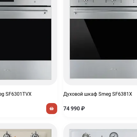
eg SF6301TVX
Духовой шкаф Smeg SF6381X
74 990
₽