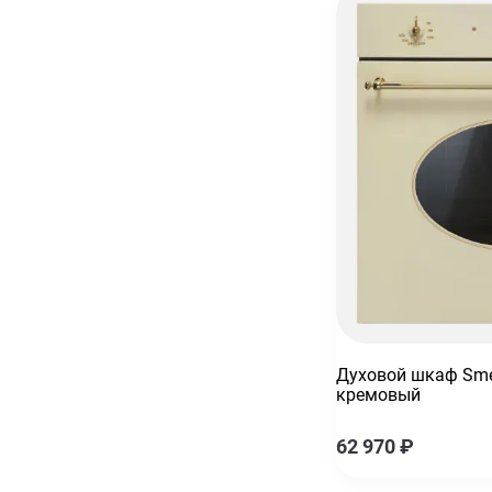
Духовой шкаф Sme
кремовый
62 970
₽