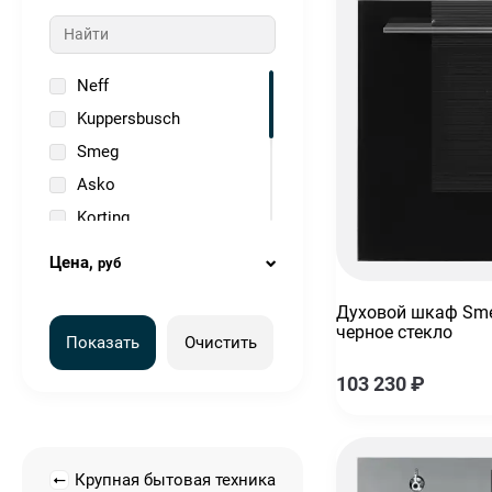
коричневый
красный
нержавеющая сталь
Neff
серебристый
Kuppersbusch
серый
Smeg
черный
Asko
Korting
Vard
Цена,
руб
Teka
Духовой шкаф Sme
Bosch
черное стекло
Показать
Очистить
Kuppersberg
103 230
₽
Elica
Крупная бытовая техника