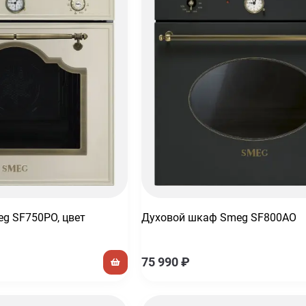
тическая
g SF750PO, цвет
Духовой шкаф Smeg SF800AO
75 990
₽