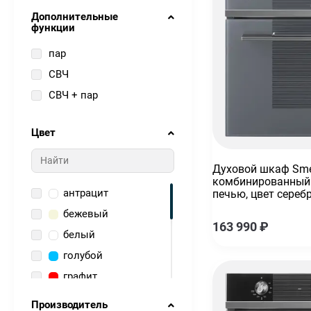
Дополнительные
функции
пар
СВЧ
СВЧ + пар
Цвет
Духовой шкаф Sm
комбинированный
антрацит
печью, цвет серебр
бежевый
163 990
₽
белый
голубой
графит
зеленый
Производитель