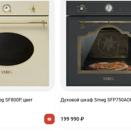
g SF800P, цвет
Духовой шкаф Smeg SFP750AO
199 990
₽