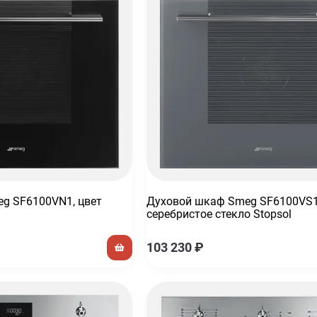
g SF6100VN1, цвет
Духовой шкаф Smeg SF6100VS1
серебристое стекло Stopsol
103 230
₽