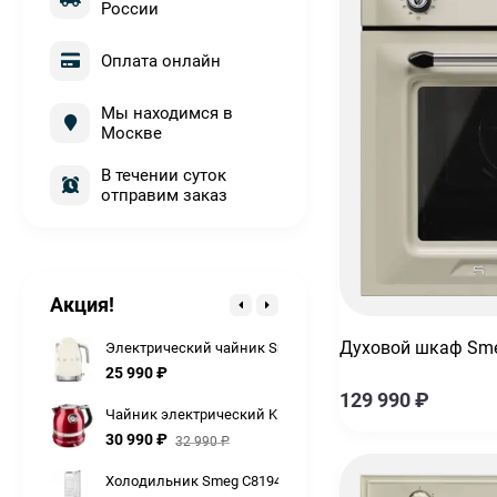
России
Оплата онлайн
Мы находимся в
Москве
Кофемашина Smeg bcc12whmeu с капучинатором автома
77 990
₽
В течении суток
отправим заказ
Миксер планетарный KitchenAid Artisan 5KSM125EAC
69 990
₽
75 990
₽
Духовой шкаф Smeg SOP6604TPNR
Акция!
254 990
₽
Духовой шкаф Sm
Электрический чайник Smeg KLF04CREU
25 990
₽
129 990
₽
Чайник электрический KitchenAid Artisan 5KEK1522ECA
30 990
₽
32 990
₽
Холодильник Smeg C8194TNE встраиваемый