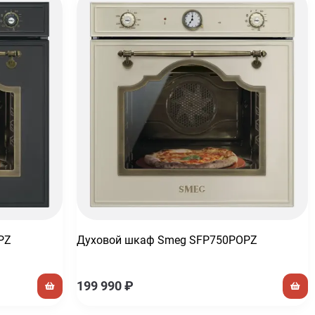
PZ
Духовой шкаф Smeg SFP750POPZ
199 990
₽