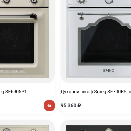
тическая
eg SF6905P1
Духовой шкаф Smeg SF700BS, ц
95 360
₽