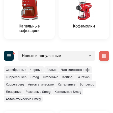
Капельные
Кофемолки
кофеварки
Новые и популярные
Серебристые
Черные
Белые
Для молотого кофе
Kuppersbusch
Smeg
KitchenAid
Korting
La Pavoni
Kuppersberg
Автоматические
Капельные
Эспрессо
Леверные
Рожковые Smeg
Капельные Smeg
Автоматические Smeg