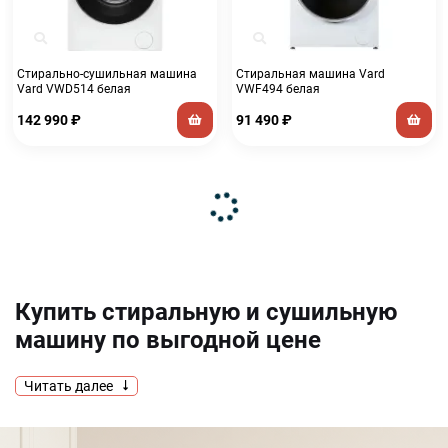
Стирально-сушильная машина
Стиральная машина Vard
Vard VWD514 белая
VWF494 белая
142 990
₽
91 490
₽
Купить стиральную и сушильную
машину по выгодной цене
Стиральная машина сегодня считается неотъемлемым
Читать далее
атрибутом бытовой техники в каждом доме. Купить
стиральную машинку необходимо для того, чтобы