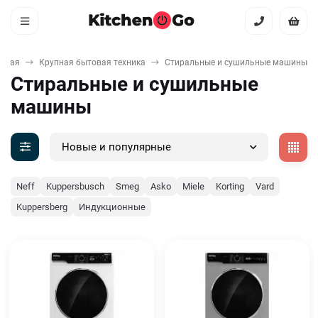
авная
Крупная бытовая техника
Стиральные и сушильные машины
Стиральные и сушильные
машины
Новые и популярные
Neff
Kuppersbusch
Smeg
Asko
Miele
Korting
Vard
Kuppersberg
Индукционные