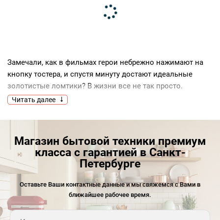
Замечали, как в фильмах герои небрежно нажимают на
кнопку тостера, и спустя минуту достают идеальные
золотистые ломтики? В жизни все не так просто.
Дешевые модели жарят неравномерно, пригорают с
Читать далее
одной стороны и остаются бледными с другой. А потом
еще и ломаются через полгода. Поэтому стоит
задуматься: может, пора перестать экономить на
Магазин бытовой техники премиум
завтраках?
класса с гарантией в Санкт-
Качественный тостер – это не роскошь, а инвестиция в
Петербурге
комфорт. Он служит годами, работает бесшумно и готовит
хлеб так, что хочется завтракать каждое утро. Премиум
Оставьте Ваши контактные данные и мы свяжемся с Вами в
ближайшее рабочее время.
тостер отличается от бюджетного не только ценой.
Разница – в материалах, технологиях и внимании к