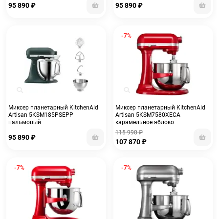
95 890
₽
95 890
₽
-7%
Миксер планетарный KitchenAid
Миксер планетарный KitchenAid
Artisan 5KSM185PSEPP
Artisan 5KSM7580XECA
пальмовый
карамельное яблоко
115 990
₽
95 890
₽
107 870
₽
-7%
-7%