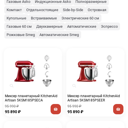
Газовые Asko
Индукционные Asko
Полноразмерные
Компакт
Отдельностоящие
Side-by-Side
Островная
Купольные
Встраиваемые
Электрические 60 см
Газовые 60 см
Двухкамерные
Автоматические
Эспрессо
Рожковые Smeg
Автоматические Smeg
Миксер планетарный KitchenAid
Миксер планетарный KitchenAid
Artisan 5KSM185PSECA
Artisan 5KSM185PSEER
95 990
₽
95 990
₽
95 890
₽
95 890
₽