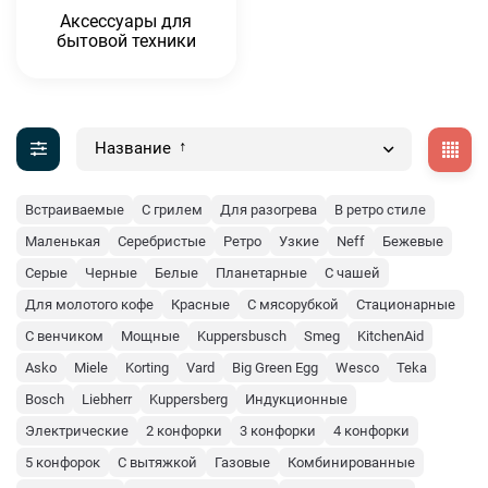
Аксессуары для
бытовой техники
Название
Встраиваемые
С грилем
Для разогрева
В ретро стиле
Маленькая
Серебристые
Ретро
Узкие
Neff
Бежевые
Серые
Черные
Белые
Планетарные
С чашей
Для молотого кофе
Красные
С мясорубкой
Стационарные
С венчиком
Мощные
Kuppersbusch
Smeg
KitchenAid
Asko
Miele
Korting
Vard
Big Green Egg
Wesco
Teka
Bosch
Liebherr
Kuppersberg
Индукционные
Электрические
2 конфорки
3 конфорки
4 конфорки
5 конфорок
С вытяжкой
Газовые
Комбинированные