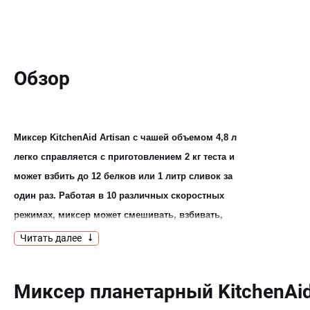
Обзор
Миксер KitchenAid Artisan с чашей объемом 4,8 л
легко справляется с приготовлением 2 кг теста и
может взбить до 12 белков или 1 литр сливок за
один раз. Работая в 10 различных скоростных
режимах, миксер может смешивать, взбивать,
вымешивать тесто, освобождая вас от утомительной
Читать далее
ручной работы. Широкая цветовая гамма позволит
вам найти именно тот оттенок, который будет
Миксер планетарный KitchenAi
идеально сочетаться с интерьером вашей кухни.