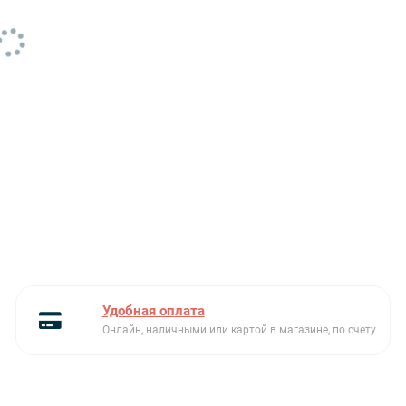
Максимальная загрузка
11.1 кг
Материал
сталь
Мощность
300
Мощность номинальная/
300 Вт
рабочая
Оборотов/мин
мин 58
Общий объем, л
4,8
Страна производитель
США
Вес нетто/брутто
11.1 кг
Удобная оплата
Онлайн, наличными или картой в магазине, по счету