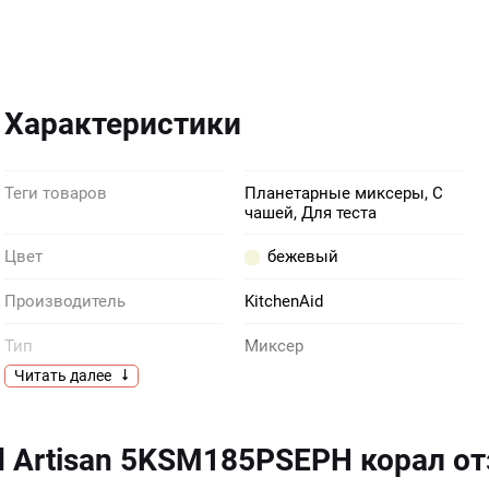
Характеристики
Теги товаров
Планетарные миксеры, С
чашей, Для теста
Цвет
бежевый
Производитель
KitchenAid
Тип
Миксер
Читать далее
Габариты (ВхГхШ)
36 × 37 × 40.6
Гарантия
5 лет
d Artisan 5KSM185PSEPH корал о
Количество скоростей
10