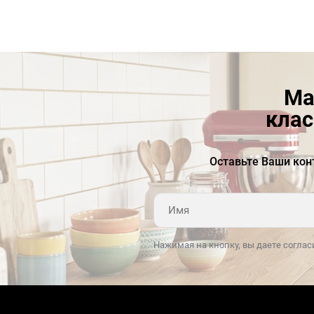
Готов к любым задачам
Хотите приготовить энергетические шарики или
радужный торт? Отлично! Миксер поможет вам
сделать это и многое другое. С помощью входящих в
Ма
комплект аксессуаров можно замешивать тесто для
клас
хлеба, пасты или пиццы, взбивать сливки и делать
пюре из картофеля.
Оставьте Ваши кон
Комплект стальных насадок
Особенность этой модели заключается в комплекте
насадок из крюка, лопатки и венчика, полностью
изготовленных из нержавеющей стали. Такое
Нажимая на кнопку, вы даете соглас
исполнение обеспечивает потрясающую прочность и
допускает как ручную чистку, так и мойку в
посудомоечной машине всех аксессуаров.