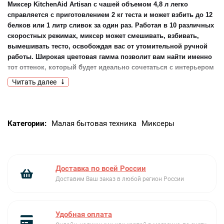
Миксер KitchenAid Artisan с чашей объемом 4,8 л легко
справляется с приготовлением 2 кг теста и может взбить до 12
белков или 1 литр сливок за один раз. Работая в 10 различных
скоростных режимах, миксер может смешивать, взбивать,
вымешивать тесто, освобождая вас от утомительной ручной
работы. Широкая цветовая гамма позволит вам найти именно
тот оттенок, который будет идеально сочетаться с интерьером
вашей кухни. Чтобы сделать миксер еще более
Читать далее
функциональным, используйте специальный привод для
дополнительных насадок, чтобы превратить миксер в
настоящий кулинарный центр. Более 15 различных насадок
позволят вам обрабатывать мясные продукты и овощи,
Категории:
Малая бытовая техника
Миксеры
готовить соки, салаты и гарниры, домашнюю пасту и даже
получать полезную зерновую муку в домашних условиях.
Миксер в стильном винтажном дизайне с плавными округлыми
линиями доступен более чем в 20 различных расцветках,
Доставка по всей России
среди которых вы точно найдете свой любимый цвет. Миксер
Доставим Ваш заказ в любой регион России
легко использовать и легко чистить. Тратьте больше времени
на выпечку и приготовление блюд, чем на чтение инструкций!
Удобная оплата