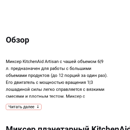
Обзор
Миксер KitchenAid Artisan с чашей объемом 6|9
л. предназначен для работы с большими
объемами продуктов (до 12 порций за один раз).
Его двигатель с мощностью вращения 1|3
лошадиной силы легко справляется с вязкими
смесями и плотным тестом. Миксер с
подъемной чашей имеет профессиональный
Читать далее
дизайн. Надежное крепление исключает
вибрацию и смещение чаши даже при
интенсивном вымешивании. Пластиковый обод
Миксер планетарный KitchenAi