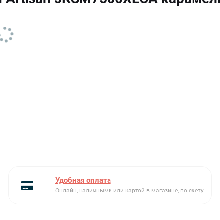
Максимальная загрузка
2.2 кг
Материал
Цинк
Мощность номинальная/
500 Вт
рабочая
Оборотов/мин
40-200
Страна производитель
США
Вес нетто/брутто
13.1 кг
Удобная оплата
Онлайн, наличными или картой в магазине, по счету