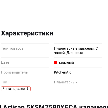
Характеристики
Теги товаров
Планетарные миксеры, С
чашей, Для теста
Цвет
красный
Производитель
KitchenAid
Тип
Планетарный
Читать далее
Габариты (ВхГхШ)
42 × 37 × 29
Гарантия
5 лет
d Artisan 5KSM7580XECA караме