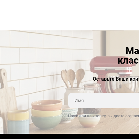
вам обрабатывать мясные продукты и овощи|
готовить соки|салаты и гарниры|домашнюю
пасту и даже получать полезную зерновую муку
в домашних условиях.
Массивный корпус миксера выполнен из
литого металла|чтобы дать возможность
Ма
безопасно работать с большим количеством
клас
продуктов. Все детали двигателя и привода|а
также ручки управления миксера выполнены из
металла для долгой бесперебойной работы.
Оставьте Ваши кон
Аксессуары из нержавеющей стали
выдерживают значительные нагрузки и при
этом просты в уходе.
Надежная конструкция с подъемной чашей
Нажимая на кнопку, вы даете соглас
округлой формы|как у коммерческих моделей|
идеально подходит для приготовления плотных
смесей и вымешивания большого количества