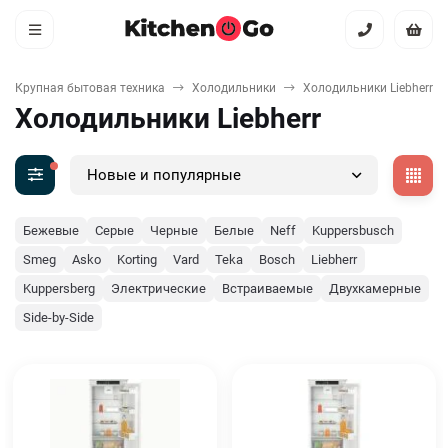
Крупная бытовая техника
Холодильники
Холодильники Liebherr
Холодильники Liebherr
Новые и популярные
Бежевые
Серые
Черные
Белые
Neff
Kuppersbusch
Smeg
Asko
Korting
Vard
Teka
Bosch
Liebherr
Kuppersberg
Электрические
Встраиваемые
Двухкамерные
Side-by-Side