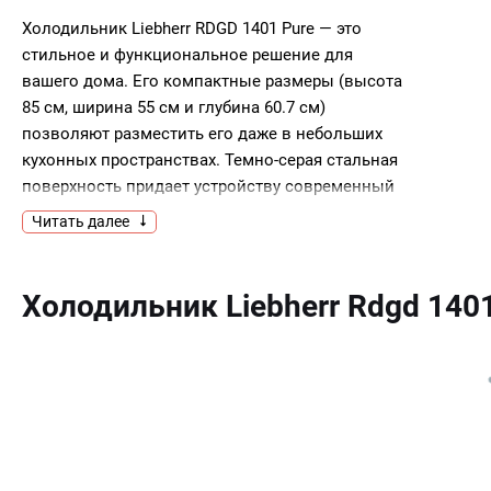
Холодильник Liebherr RDGD 1401 Pure — это
стильное и функциональное решение для
вашего дома. Его компактные размеры (высота
85 см, ширина 55 см и глубина 60.7 см)
позволяют разместить его даже в небольших
кухонных пространствах. Темно-серая стальная
поверхность придает устройству современный
и элегантный вид, который гармонично
Читать далее
впишется в любой интерьер. Вертикальная ручка
двери обеспечивает удобство в эксплуатации, а
светодиодное освещение внутри камеры делает
Холодильник Liebherr Rdgd 140
использование более комфортным, позволяя
легко находить нужные продукты.Электронное
управление с сенсорным дисплеем,
расположенным за дверью, позволяет легко
контролировать температурные условия.
Устройство оснащено индикаторами
температуры холодильной камеры, а также