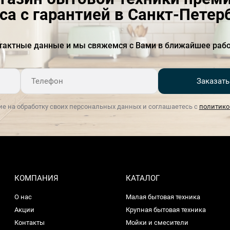
са с гарантией в Санкт-Петер
Количество полок в
2
холодильной камере
тактные данные и мы свяжемся с Вами в ближайшее рабо
Количество регулируемых
1
полок в холодильной
камере
Заказать
Количество температурных
2
зон
ие на обработку своих персональных данных и соглашаетесь с
политико
Материал Двери
сталь
Материал корпуса
сталь
Материал полок
стекло
КОМПАНИЯ
КАТАЛОГ
Отделение для бутылок
Есть
О нас
Малая бытовая техника
Подставка для яиц
1
Акции
Крупная бытовая техника
Контакты
Мойки и смесители
Полезный объем
97