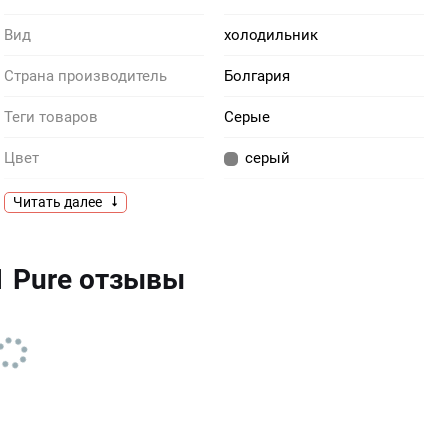
Вид
холодильник
Cтрана производитель
Болгария
Теги товаров
Серые
Цвет
серый
Производитель
Liebherr
Читать далее
Тип
отдельностоящий
1 Pure отзывы
Отделение для консервов
1
Электронная система
Touch display
управления
Элементы управления
сенсорные
Габариты, ВxШxГ
85 х 55 х 60.7