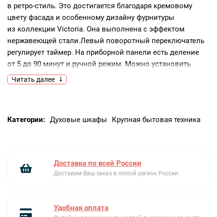
в ретро-стиль. Это достигается благодаря кремовому
цвету фасада и особенному дизайну фурнитуры
из коллекции Victoria. Она выполнена с эффектом
нержавеющей стали.Левый поворотный переключатель
регулирует таймер. На приборной панели есть деление
от 5 до 90 минут и ручной режим. Можно установить
звуковое оповещение по окончании готовки.В центре
Читать далее
расположен термостат и индикаторная лампочка. Она
загорается зелёным, когда температура внутри духовки
достигнет выставленных параметров. Всего вы можете
Категории:
Духовые шкафы
Крупная бытовая техника
выставить значение от 30 до 250 градусов.
За стабильностью работы следит электронный
контроллер.Последний механический регулятор — выбор
опций, которые состоят из верхнего и нижнего жара,
Доставка по всей России
гриля, конвекции, а также из сочетаний. Также в модели
Доставим Ваш заказ в любой регион России
Смег SF6905P1 возможно использовать функцию ECO
со сниженным потреблением электроэнергии.Ещё можно
воспользоваться предварительным нагревом,
Удобная оплата
сокращающим время подготовки камеры до считанных