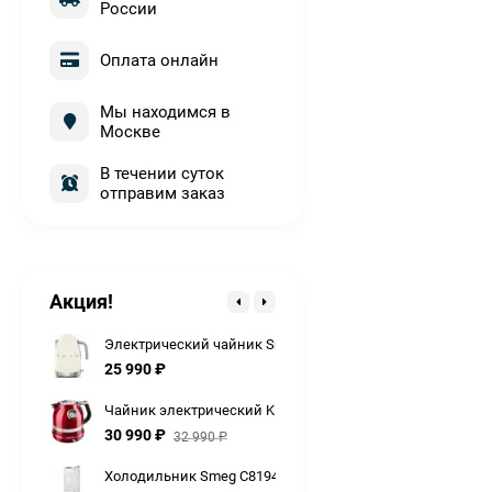
России
Оплата онлайн
Мы находимся в
Москве
Кофемашина Smeg bcc12whmeu с капучинатором автома
77 990
₽
В течении суток
отправим заказ
Миксер планетарный KitchenAid Artisan 5KSM125EAC
69 990
₽
75 990
₽
Духовой шкаф Smeg SOP6604TPNR
Акция!
254 990
₽
Электрический чайник Smeg KLF04CREU
25 990
₽
Чайник электрический KitchenAid Artisan 5KEK1522ECA
30 990
₽
32 990
₽
Холодильник Smeg C8194TNE встраиваемый