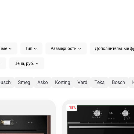
рные
Тип
Размерность
Дополнительные ф
Цена, руб.
busch
Smeg
Asko
Korting
Vard
Teka
Bosch
-15%