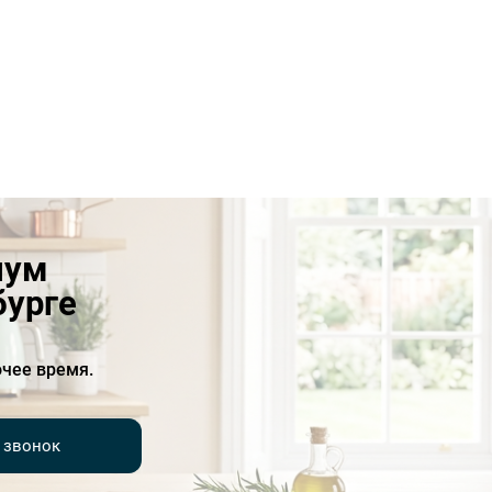
иум
бурге
чее время.
 звонок