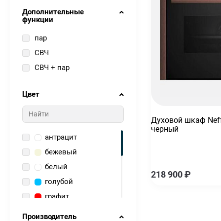
Дополнительные
функции
пар
СВЧ
СВЧ + пар
Цвет
Духовой шкаф Nef
черный
антрацит
бежевый
белый
218 900
₽
голубой
графит
зеленый
Производитель