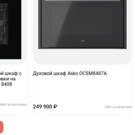
ой шкаф с
Духовой шкаф Asko OCSM8487A
овки на
 8408
Нет в наличии
249 900
₽
Нет в наличии