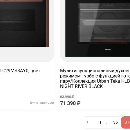
f С29MS3АY0, цвет
Мультифункциональный духов
режимом турбо с функцией гот
пару/Коллекция Urban Teka HLB
NIGHT RIVER BLACK
83 990
₽
71 390
₽
Нет в наличии
1
36
37
...