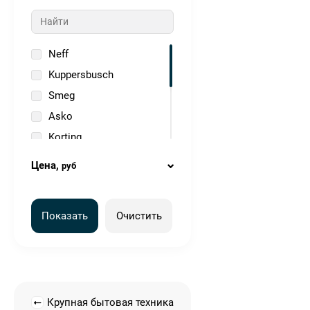
коричневый
красный
нержавеющая сталь
Neff
серебристый
Kuppersbusch
серый
Smeg
черный
Asko
Korting
Vard
Цена,
руб
Teka
Bosch
Показать
Очистить
Kuppersberg
Elica
Крупная бытовая техника