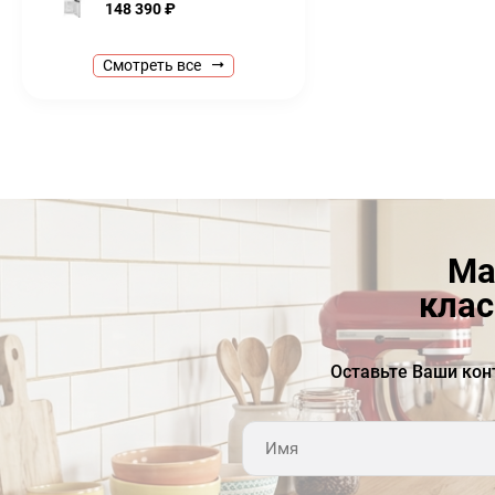
148 390
₽
Холодильник Smeg FAB28RLI5, цвет лайм
Смотреть все
205 790
₽
Кофемашина Smeg bcc12whmeu с капучинатором автома
77 990
₽
Миксер планетарный KitchenAid Artisan 5KSM125EAC
69 990
₽
75 990
₽
Духовой шкаф Smeg SOP6604TPNR
Ма
254 990
₽
клас
Электрический чайник Smeg KLF04CREU
25 990
₽
Оставьте Ваши кон
Чайник электрический KitchenAid Artisan 5KEK1522ECA
30 990
₽
32 990
₽
Холодильник Smeg C8194TNE встраиваемый
148 390
₽