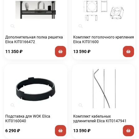
Дополнительная полка решетка
Комплект потолочного крепления
Elica KIT0166472
Elica KIT01600
11 350
₽
13 590
₽
Подставка для WOK Elica
Комплект кабельных
KIT0160040
удлинителей Elica KIT0147941
6 290
₽
13 590
₽