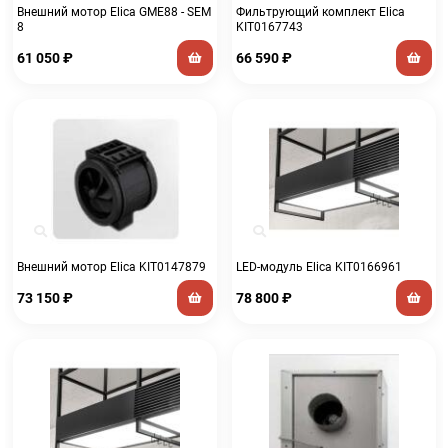
Внешний мотор Elica GME88 - SEM
Фильтрующий комплект Elica
8
KIT0167743
61 050
₽
66 590
₽
Внешний мотор Elica KIT0147879
LED-модуль Elica KIT0166961
73 150
₽
78 800
₽