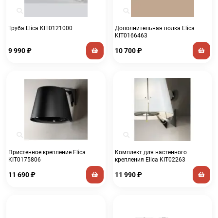
Труба Elica KIT0121000
Дополнительная полка Elica
KIT0166463
9 990
₽
10 700
₽
Пристенное крепление Elica
Комплект для настенного
KIT0175806
крепления Elica KIT02263
11 690
₽
11 990
₽