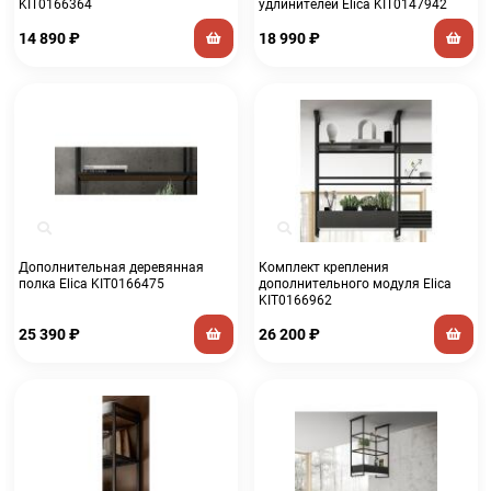
KIT0166364
удлинителей Elica KIT0147942
14 890
₽
18 990
₽
Дополнительная деревянная
Комплект крепления
полка Elica KIT0166475
дополнительного модуля Elica
KIT0166962
25 390
₽
26 200
₽