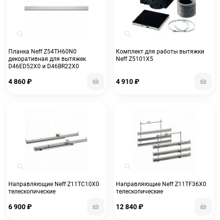
Планка Neff Z54TH60N0
Комплект для работы вытяжки
декоративная для вытяжек
Neff Z5101X5
D46ED52X0 и D46BR22X0
4 860
₽
4 910
₽
Направляющие Neff Z11TC10X0
Направляющие Neff Z11TF36X0
телескопические
телескопические
6 900
₽
12 840
₽