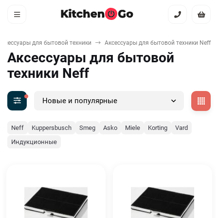
Аксессуары для бытовой техники
Аксессуары для бытовой техники Neff
Аксессуары для бытовой
техники Neff
Новые и популярные
Neff
Kuppersbusch
Smeg
Asko
Miele
Korting
Vard
Индукционные