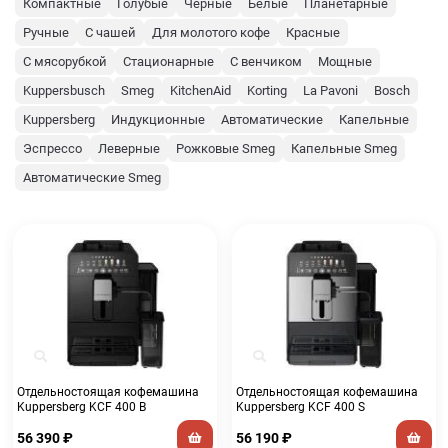
Компактные
Голубые
Черные
Белые
Планетарные
Ручные
С чашей
Для молотого кофе
Красные
С мясорубкой
Стационарные
С венчиком
Мощные
Kuppersbusch
Smeg
KitchenAid
Korting
La Pavoni
Bosch
Kuppersberg
Индукционные
Автоматические
Капельные
Эспрессо
Леверные
Рожковые Smeg
Капельные Smeg
Автоматические Smeg
Отдельностоящая кофемашина
Отдельностоящая кофемашина
Kuppersberg KCF 400 B
Kuppersberg KCF 400 S
56 390
₽
56 190
₽