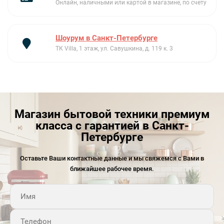
Онлайн, наличными или картой в магазине, по счету
максимальная загрузка 8 кг
электронное управление|LED индикация настроек и доп
Шоурум в Санкт-Петербурге
функций|цифровой дисплей
ТК Villa, 1 этаж, ул. Савушкина, д. 119 к. 3
16 программ
сушка по влажности|сушка по времени|съемный
резервуар для слива конденсата
Магазин бытовой техники премиум
класса с гарантией в Санкт-
Петербурге
Оставьте Ваши контактные данные и мы свяжемся с Вами в
ближайшее рабочее время.