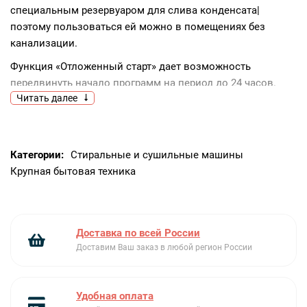
специальным резервуаром для слива конденсата|
поэтому пользоваться ей можно в помещениях без
канализации.
Функция «Отложенный старт» дает возможность
передвинуть начало программ на период до 24 часов.
Читать далее
Блокировка панели управления не дает нажать ни на
одну кнопку|кроме выключения. Это позволяет
обезопасить систему от случайного изменения настроек
или включения детьми.
Категории:
Стиральные и сушильные машины
Крупная бытовая техника
Режим «Защиты от сминания» периодически разрыхляет
уже высушенное белье до тех пор|пока оно находится в
барабане.
«Моя программа» позволяет сохранить необходимые
Доставка по всей России
параметры — температуру|число оборотов при отжиме и
Доставим Ваш заказ в любой регион России
дополнительные функции.
Удобная оплата
глубина 61.5 см