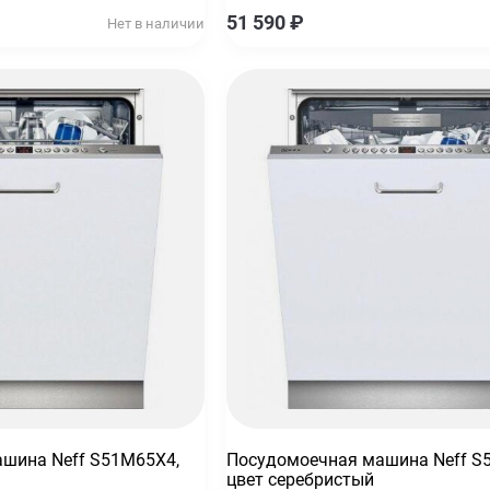
51 590
₽
Нет в наличии
шина Neff S51M65X4,
Посудомоечная машина Neff S
цвет серебристый