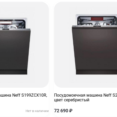
тическая
шина Neff S199ZCX10R,
Посудомоечная машина Neff S
цвет серебристый
72 690
₽
Нет в наличии