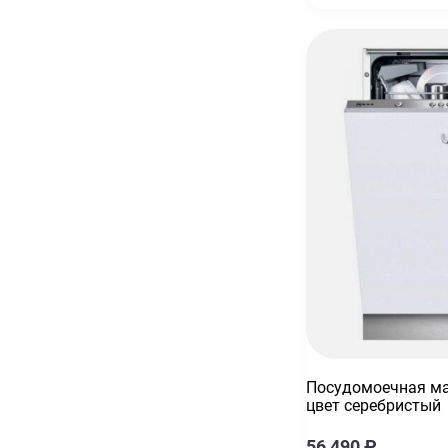
Электрический чайник Smeg KLF04CREU
25 990
₽
Чайник электрический KitchenAid Artisan 5KEK1522ECA
30 990
₽
32 990
₽
Холодильник Smeg C8194TNE встраиваемый
148 390
₽
Посудомоечная ма
цвет серебристый
56 490
₽