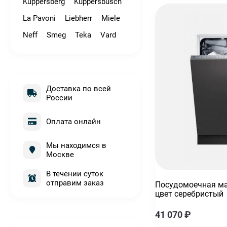
Kuppersberg
Kuppersbusch
La Pavoni
Liebherr
Miele
Neff
Smeg
Teka
Vard
Доставка по всей
России
Оплата онлайн
Мы находимся в
Москве
Кофемашина Smeg bcc12whmeu с капучинатором автома
77 990
₽
В течении суток
отправим заказ
Посудомоечная ма
Миксер планетарный KitchenAid Artisan 5KSM125EAC
цвет серебристый
69 990
₽
75 990
₽
41 070
₽
Духовой шкаф Smeg SOP6604TPNR