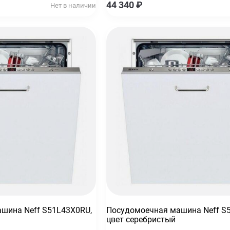
44 340
₽
Нет в наличии
шина Neff S51L43X0RU,
Посудомоечная машина Neff S
цвет серебристый