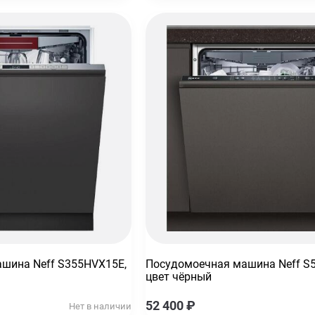
тическая
шина Neff S355HVX15E,
Посудомоечная машина Neff S
цвет чёрный
52 400
₽
Нет в наличии