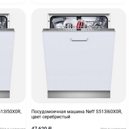
13I50X0R,
Посудомоечная машина Neff S513I60X0R,
цвет серебристый
47 620
₽
Нет в наличии
Нет в наличии