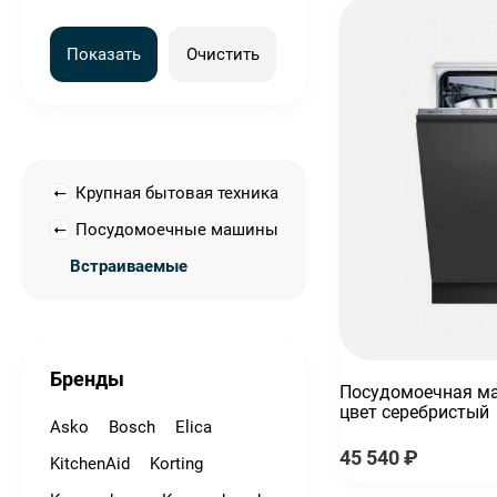
Показать
Очистить
Крупная бытовая техника
Посудомоечные машины
Встраиваемые
Бренды
Посудомоечная ма
цвет серебристый
Asko
Bosch
Elica
45 540
₽
KitchenAid
Korting