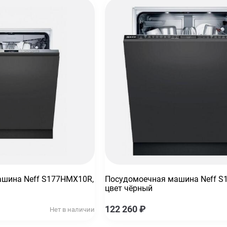
шина Neff S177HMX10R,
Посудомоечная машина Neff S
цвет чёрный
122 260
₽
Нет в наличии