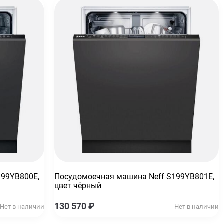
199YB800E,
Посудомоечная машина Neff S199YB801E,
цвет чёрный
130 570
₽
Нет в наличии
Нет в наличии