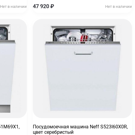
47 920
₽
Нет в наличии
Нет в наличии
51M69X1,
Посудомоечная машина Neff S523I60X0R,
цвет серебристый