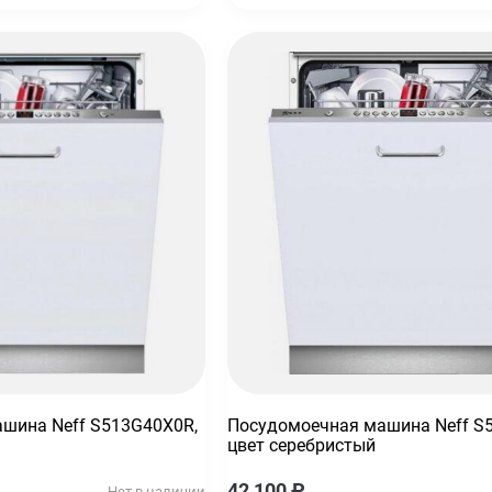
шина Neff S513G40X0R,
Посудомоечная машина Neff S5
цвет серебристый
42 100
₽
Нет в наличии