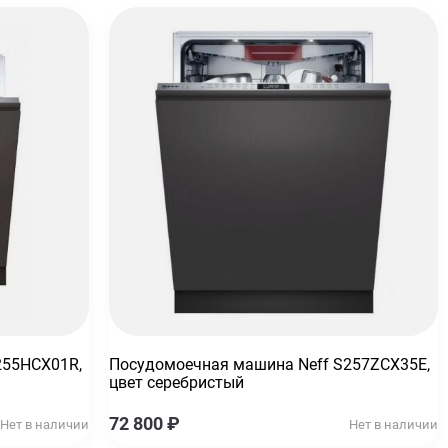
255HCX01R,
Посудомоечная машина Neff S257ZCX35E,
цвет серебристый
72 800
₽
Нет в наличии
Нет в наличии