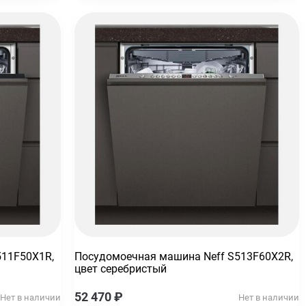
511F50X1R,
Посудомоечная машина Neff S513F60X2R,
цвет серебристый
52 470
₽
Нет в наличии
Нет в наличии