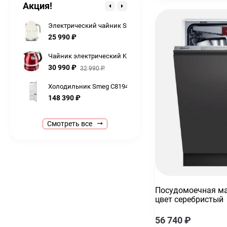
Акция!
254 990
₽
Электрический чайник Smeg KLF04CREU
25 990
₽
Чайник электрический KitchenAid Artisan 5KEK1522ECA
30 990
₽
32 990
₽
Холодильник Smeg C8194TNE встраиваемый
148 390
₽
Холодильник Smeg FAB28RLI5, цвет лайм
Смотреть все
205 790
₽
Кофемашина Smeg bcc12whmeu с капучинатором автома
77 990
₽
Миксер планетарный KitchenAid Artisan 5KSM125EAC
69 990
₽
Посудомоечная ма
75 990
₽
цвет серебристый
Духовой шкаф Smeg SOP6604TPNR
56 740
₽
254 990
₽