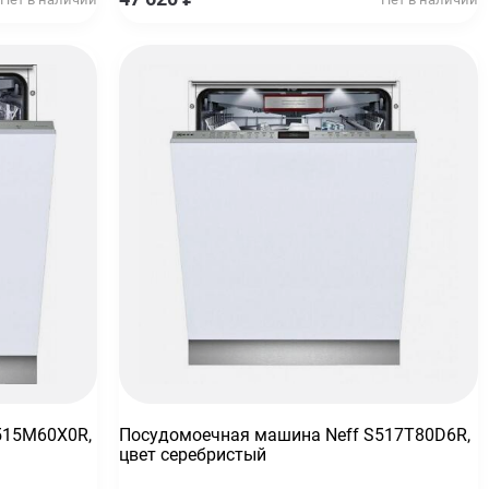
515M60X0R,
Посудомоечная машина Neff S517T80D6R,
цвет серебристый