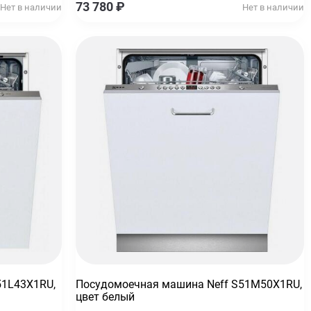
73 780
₽
Нет в наличии
Нет в наличии
51L43X1RU,
Посудомоечная машина Neff S51M50X1RU,
цвет белый