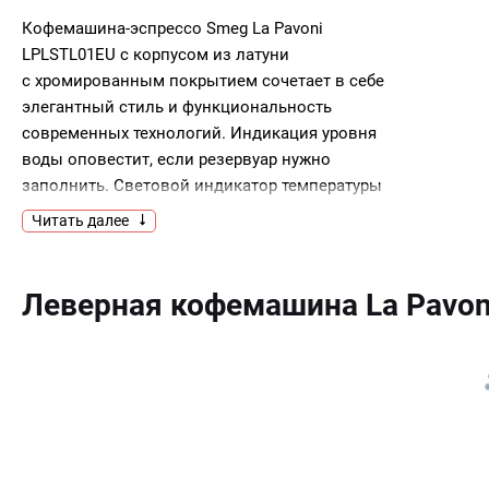
Кофемашина-эспрессо Smeg La Pavoni
LPLSTL01EU с корпусом из латуни
с хромированным покрытием сочетает в себе
элегантный стиль и функциональность
современных технологий. Индикация уровня
воды оповестит, если резервуар нужно
заполнить. Световой индикатор температуры
покажет уровень нагрева напитка.Ключевые
Читать далее
преимущества:Хромированная
латуньИндикация уровня водыИндикация
температуры
Леверная кофемашина La Pavo