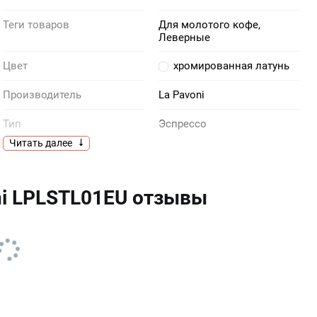
Теги товаров
Для молотого кофе,
Леверные
Цвет
хромированная латунь
Производитель
La Pavoni
Тип
Эспрессо
Читать далее
Объем, чашек
1
Основание
Сталь
ni LPLSTL01EU отзывы
Одновременно готовятся
1 чашка
Каплесборник
Поддон для сбора капель
Функции приготовления
Горячая вода, Кофе лонг,
Ристретто, Ристретто лайт,
автоматической
Эспрессо, Эспрессо лайт
кофемашины