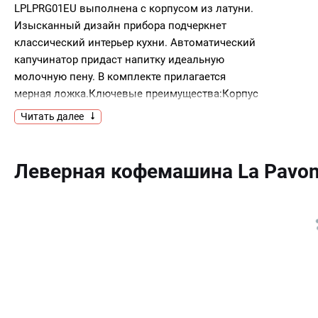
LPLPRG01EU выполнена с корпусом из латуни.
Изысканный дизайн прибора подчеркнет
классический интерьер кухни. Автоматический
капучинатор придаст напитку идеальную
молочную пену. В комплекте прилагается
мерная ложка.Ключевые преимущества:Корпус
из латуниИзысканный дизайнМерная ложка
Читать далее
в комплкте
Леверная кофемашина La Pavo