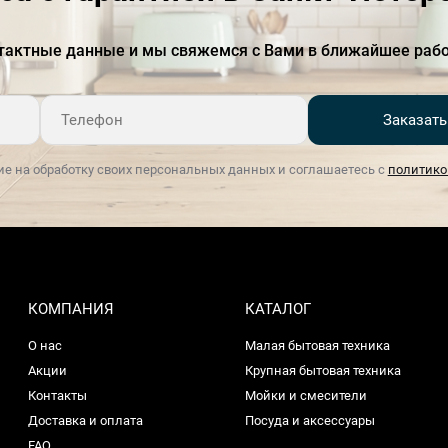
Материал держателя чашек
Пластик
тактные данные и мы свяжемся с Вами в ближайшее рабо
Материал капучинатора
Хромированная латунь
Материал корпуса
Окрашенный металл
Заказать
Материал основания
Сталь
ие на обработку своих персональных данных и соглашаетесь с
политико
Мощность
950 Вт
Напряжение, В
220-240
Номинальная мощность,
950
кВт
КОМПАНИЯ
КАТАЛОГ
Панель управления
Кнопки
О нас
Малая бытовая техника
Акции
Крупная бытовая техника
Резервуар для воды
01.июн
Контакты
Мойки и смесители
Доставка и оплата
Посуда и аксессуары
Ширина (см)
20 см
FAQ