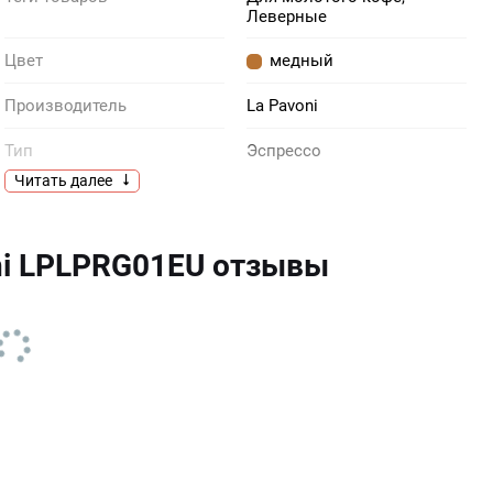
Леверные
Цвет
медный
Производитель
La Pavoni
Тип
Эспрессо
Читать далее
Объем, чашек
1
Основание
Сталь
ni LPLPRG01EU отзывы
Одновременно готовятся
1 чашка
Функции приготовления
Горячая вода, Кофе лонг,
Ристретто, Ристретто лайт,
автоматической
Эспрессо, Эспрессо лайт
кофемашины
Индикация отсутствия
Воды в резервуаре
Материал рукояти рычага
дерево