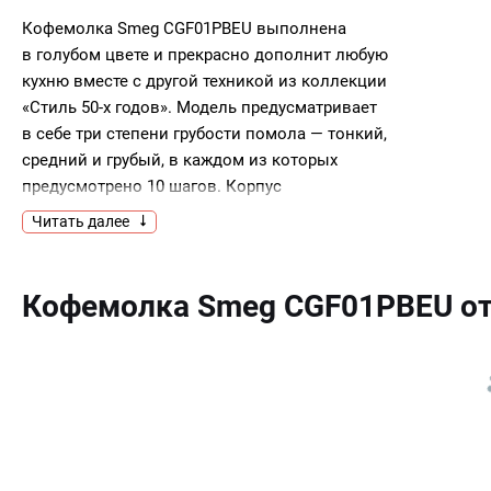
Кофемолка Smeg CGF01PBEU выполнена
в голубом цвете и прекрасно дополнит любую
кухню вместе с другой техникой из коллекции
«Стиль 50-х годов». Модель предусматривает
в себе три степени грубости помола — тонкий,
средний и грубый, в каждом из которых
предусмотрено 10 шагов. Корпус
из нержавеющей стали гарантирует
Читать далее
долговечность эксплуатации.Ключевые
преимущества:30 степеней помолаКорпус
из нержавеющей сталиРегулировка количества
Кофемолка Smeg CGF01PBEU о
кофе