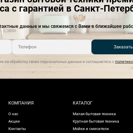
са с гарантией в Санкт-Петер
Количество степеней
30
помола
тактные данные и мы свяжемся с Вами в ближайшее рабо
Коллекция
Стиль 50-х годов
Материал корпуса
Нержавеющая сталь
Заказать
Мощность, Вт
150
ие на обработку своих персональных данных и соглашаетесь с
политико
Напряжение, В
220-240
Нескользящие ножки
Есть
Объем контейнера для
130
молотого кофе
КОМПАНИЯ
КАТАЛОГ
Помол кофе для эспрессо
2
О нас
Малая бытовая техника
Регулировка грубости
Есть
Акции
Крупная бытовая техника
помола
Контакты
Мойки и смесители