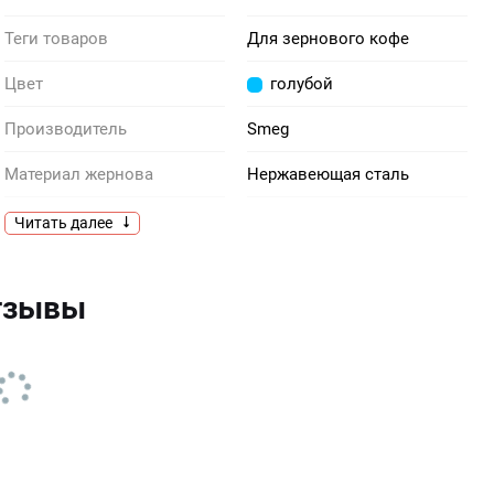
Теги товаров
Для зернового кофе
Цвет
голубой
Производитель
Smeg
Материал жернова
Нержавеющая сталь
Материал емкости для
Tritan™
Читать далее
кофе
Помол кофе для
6
тзывы
американо
Съемная опорная плата
Есть
Аксессуары в комплекте
Держатель центрального
фильтраЕмкость для
молотого кофеЩетка для
чистки