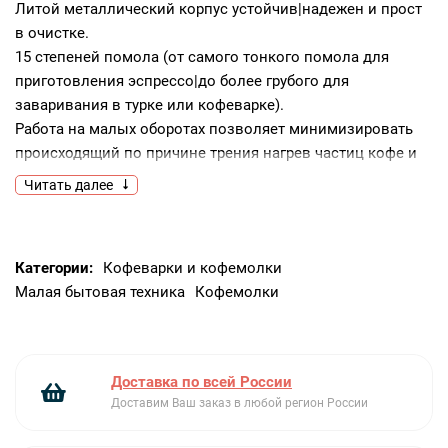
Литой металлический корпус устойчив|надежен и прост
в очистке.
15 степеней помола (от самого тонкого помола для
приготовления эспрессо|до более грубого для
заваривания в турке или кофеварке).
Работа на малых оборотах позволяет минимизировать
происходящий по причине трения нагрев частиц кофе и
сохранить его вкус и аромат.
Читать далее
Контейнер для кофе выполнен из стекла для
минимизации «прилипания» к нему молотого кофе из-за
статического электричества.
Категории:
Кофеварки и кофемолки
Загрузочная воронка для зерен вместимостью 198 г
Малая бытовая техника
Кофемолки
может откручиваться от корпуса электродвигателя для
упрощения очистки. Она закрывается крышкой с плотной
посадкой|что позволяет быстро и без труда засыпать
зерна.
Доставка по всей России
Доставим Ваш заказ в любой регион России