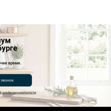
иум
бурге
чее время.
 звонок
й конфиденциальности