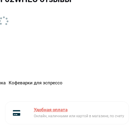
Одновременно готовятся
1 чашка, 2 чашки
Система защиты против
Есть
капель
Индикация необходимости
Есть
программы очистки от
накипи
Встроенный электрический
Есть
шнур
Каплесборник
Поддон для сбора капель
ика
Кофеварки для эспрессо
Система нагрева
Есть
Thermoblock
Индикация отсутствия
Воды в резервуаре
Удобная оплата
Онлайн, наличными или картой в магазине, по счету
Регулируемая система
Есть
капучино