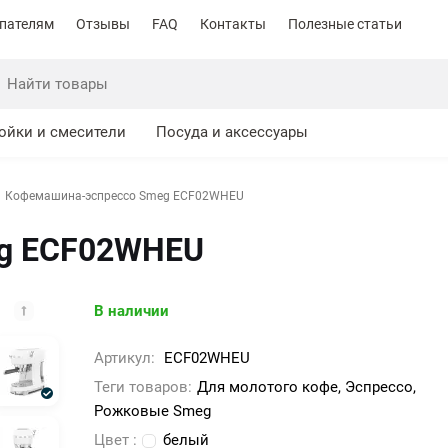
пателям
Отзывы
FAQ
Контакты
Полезные статьи
ойки и смесители
Посуда и аксессуары
Кофемашина-эспрессо Smeg ECF02WHEU
g ECF02WHEU
В наличии
Артикул:
ECF02WHEU
Теги товаров:
Для молотого кофе, Эспрессо,
Рожковые Smeg
Цвет :
белый