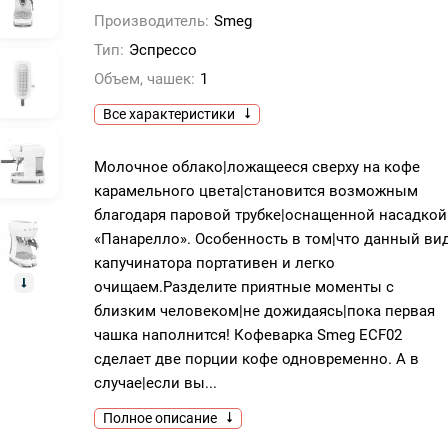
Производитель:
Smeg
Тип:
Эспрессо
Объем, чашек:
1
Все характеристики
Молочное облако|ложащееся сверху на кофе
карамельного цвета|становится возможным
благодаря паровой трубке|оснащенной насадкой
«Панарелло». Особенность в том|что данный ви
капучинатора портативен и легко
очищаем.Разделите приятные моменты с
близким человеком|не дожидаясь|пока первая
чашка наполнится! Кофеварка Smeg ECF02
сделает две порции кофе одновременно. А в
случае|если вы...
Полное описание