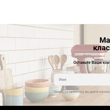
и безопасным.Резервуар для воды объемом 1.1
литра обеспечивает возможность
приготовления нескольких порций кофе без
необходимости постоянного добавления воды.
Индикация отсутствия воды в резервуаре
и необходимости программы очистки от накипи
Ма
позволяют своевременно обслуживать
кофемашину и продлевать ее срок службы.
клас
Прибор работает от сети напряжением 220-240 В
и имеет встроенный электрический шнур, что
Оставьте Ваши кон
обеспечивает его удобство
в использовании.Ключевые
преимущества:Итальянский дизайн в стиле 50-х
годовСистема нагрева Thermoblock для
быстрого нагрева водыРегулировка количества
Нажимая на кнопку, вы даете соглас
кофе и капучино