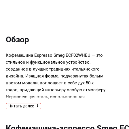
Обзор
Кофемашина Espresso Smeg ECF02WHEU — это
стильное и функциональное устройство,
созданное в лучших традициях итальянского
дизайна. Изящная форма, подчеркнутая белым
цветом модели, воплощает в себе дух 50-х
годов, придающий интерьеру особую атмосферу.
Нержавеющая сталь, использованная
в производстве корпуса, обеспечивает
Читать далее
долговечность и надежность устройства,
а также подчеркивает его
элегантность.Капучинатор из нержавеющей
Кофемашина-эспрессо Smeg E