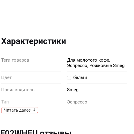
Характеристики
Теги товаров
Для молотого кофе,
Эспрессо, Рожковые Smeg
Цвет
белый
Производитель
Smeg
Тип
Эспрессо
Читать далее
Объем, чашек
1
Основание
Пластик
CF02WHEU отзывы