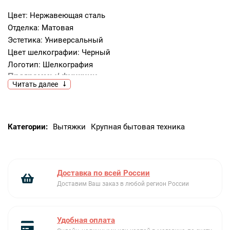
Цвет: Нержавеющая сталь
Отделка: Матовая
Эстетика: Универсальный
Цвет шелкографии: Черный
Логотип: Шелкография
Программы/ функции
Читать далее
Количество скоростей: 3
Интенсивный режим: Да
Управление
Категории:
Вытяжки
Крупная бытовая техника
Управление: Электронное управление (кнопки)
Цвет светодиодной подсветки: Красный
Технические характеристики
Доставка по всей России
Доставим Ваш заказ в любой регион России
Количество ламп подсветки: 2
Тип подсветки: LED
Мощность ламп подсветки: 5 Вт
Удобная оплата
Шкала цветовой температуры света (°К): 3000 °K