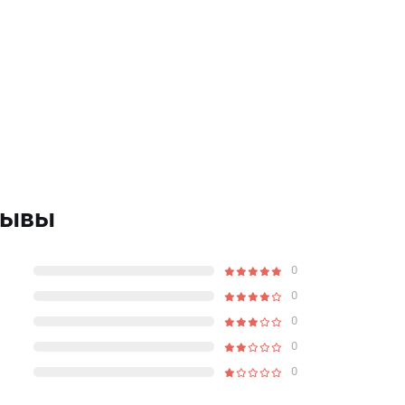
зывы
0
0
0
0
0