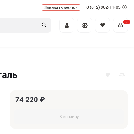
8 (812) 982-11-03
Заказать звонок
0
таль
74 220
₽
В корзину