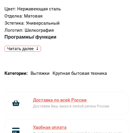
Цвет: Нержавеющая сталь
Отделка: Матовая
Эстетика: Универсальный
Логотип: Шелкография
Программы/ функции
Читать далее
Количество скоростей: 3
Интенсивный режим: Да
Управление
Категории:
Вытяжки
Крупная бытовая техника
Управление: Электронное управление (кнопки)
Технические характеристики
Количество ламп подсветки: 4
Доставка по всей России
Тип подсветки: LED
Доставим Ваш заказ в любой регион России
Мощность ламп подсветки: 1 Вт
Шкала цветовой температуры света (°К): 3000 °K
Максимальная производительность: 820
Удобная оплата
Мощность мотора: 275 Вт