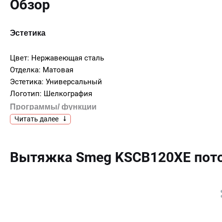
Обзор
Эстетика
Цвет: Нержавеющая сталь
Отделка: Матовая
Эстетика: Универсальный
Логотип: Шелкография
Программы/ функции
Читать далее
Количество скоростей: 3
Интенсивный режим: Да
Вытяжка Smeg KSCB120XE пото
Управление
Управление: Электронное управление (кнопки)
Технические характеристики
Количество ламп подсветки: 4