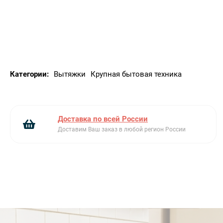
Тип подсветки: LED
Мощность ламп подсветки: 1 Вт
Шкала цветовой температуры света (°К): 3000 °K
Максимальная производительность: 820
Мощность мотора: 275 Вт
Количество фильтров: 2
Категории:
Вытяжки
Крупная бытовая техника
Жироулавливающие фильтры: Нержавеющая
сталь
Диаметр воздуховода: 150 мм
Мин. расстояние от газовой варочной панели:
Доставка по всей России
650 мм
Доставим Ваш заказ в любой регион России
Мин. расстояние от электрической варочной
панели: 500 мм
Обратный клапан: Да
Аксессуары в комплекте
Пульт дистанционного управления: Да
Электрическое подключение