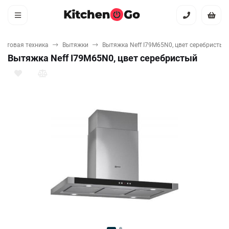
бытовая техника
Вытяжки
Вытяжка Neff I79M65N0, цвет серебристый
Вытяжка Neff I79M65N0, цвет серебристый