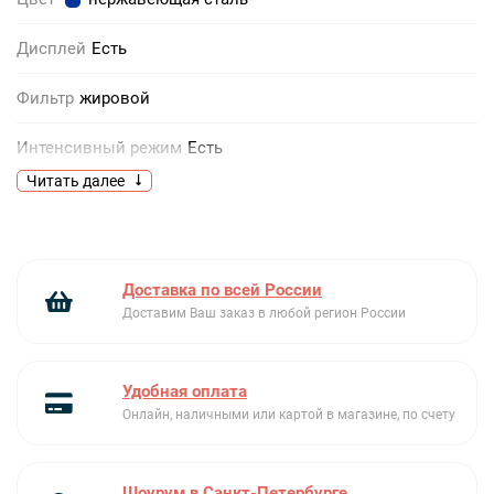
Дисплей
Есть
Фильтр
жировой
Интенсивный режим
Есть
Читать далее
Количество двигателей
1
Количество скоростей
3
Доставка по всей России
Максимальный уровень шума
58
Доставим Ваш заказ в любой регион России
Материал
корпус: металл
Удобная оплата
Освещение
галогенная лампа, 20 Вт х 4
Онлайн, наличными или картой в магазине, по счету
Потребляемая мощность
380 Вт
Шоурум в Санкт-Петербурге