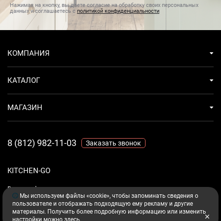
Нажимая на кнопку, вы даете согласие на обработку своих персональных
данных и соглашаетесь с
политикой конфиденциальности
Максимальный уровень шума
53
Материал крышки фильтра
стекло
КОМПАНИЯ
Мощность подключения
143 Вт
КАТАЛОГ
Мотор
BLDC EfficientDrive
Напряжение
220 В
МАГАЗИН
Освещение
светодиодное
8 (812) 982-11-03
Заказать звонок
Отключение интенсивного режима
автоматическое
Переключатели
Сенсорные
KITCHEN-GO
Ваш комфорт - дело техники.
Производительность, м3/ч
632
Мы используем файлы «cookie», чтобы запоминать сведения о
пользователе и отображать подходящую ему рекламу и другие
материалы. Получить более подробную информацию или изменить
Регулировка яркости освещения Dimm
бесступенчатая
настройки можно
здесь
.