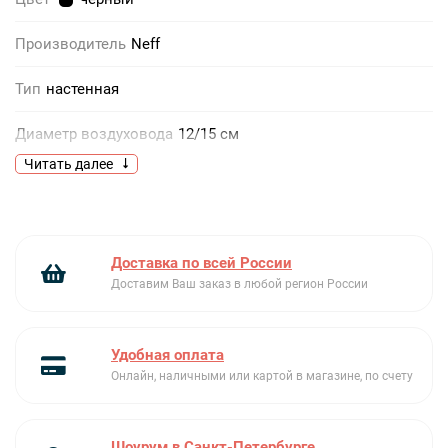
Производитель
Neff
Тип
настенная
Диаметр воздуховода
12/15 см
Читать далее
Дисплей
Есть
Длина сетевого кабеля
1.3 м
Доставка по всей России
Форма вытяжки
наклонная
Доставим Ваш заказ в любой регион России
Функция «Остаточный ход»
есть
Удобная оплата
Габариты (ВхШхГ)
93-126x89.5x50.2 см
Онлайн, наличными или картой в магазине, по счету
Индикатор насыщения жироулавливающего
фильтра
есть
Шоурум в Санкт-Петербурге