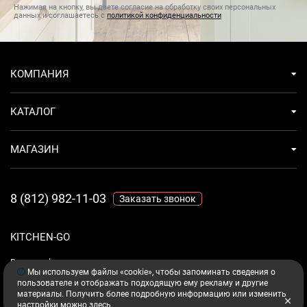
Тип управления
электронное
Нажимая на кнопку, вы даете согласие на обработку своих персональных
данных и соглашаетесь с
политикой конфиденциальности
Тип установки вытяжки
наклонные
Тип вытяжки
настенная
КОМПАНИЯ
Уровень шума на максимальной скорости (Дб)
66
КАТАЛОГ
Уровень шума на первой скорости (Дб)
50
МАГАЗИН
8 (812) 982-11-03
Заказать звонок
KITCHEN-GO
Ваш комфорт - дело техники.
Мы используем файлы «cookie», чтобы запоминать сведения о
пользователе и отображать подходящую ему рекламу и другие
материалы. Получить более подробную информацию или изменить
настройки можно
здесь
.