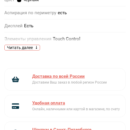
Аспирация по периметру
есть
Дисплей
Есть
Элементы управления
Touch Control
Читать далее
Фильтр
металлический жироулавливающий
Интенсивный режим
Есть
Доставка по всей России
Количество двигателей
1
Доставим Ваш заказ в любой регион России
Количество скоростей
3 + 1
Удобная оплата
Макс. производительность (м3/ч)
660
Онлайн, наличными или картой в магазине, по счету
Максимальный уровень шума
57
Шоурум в Санкт-Петербурге