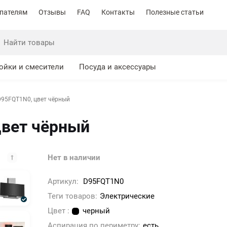
пателям
Отзывы
FAQ
Контакты
Полезные статьи
ойки и смесители
Посуда и аксессуары
D95FQT1N0, цвет чёрный
цвет чёрный
Нет в наличии
Артикул:
D95FQT1N0
Теги товаров:
Электрические
Цвет :
черный
Аспирация по периметру:
есть