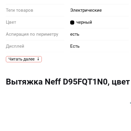
Теги товаров
Электрические
Цвет
черный
Аспирация по периметру
есть
Дисплей
Есть
Дополнительные
кнопка перехода на менее
Читать далее
шумный режим BLDC мотор
параметры
“EfficientDrive”
двухмоторная конструкция
Ambient Light
Вытяжка Neff D95FQT1N0, цве
Элементы управления
Touch Control
Фильтр
металлический
жироулавливающий
Функция «Остаточный ход»
есть