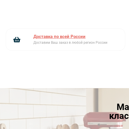
Габариты( Ш х г х В ),см
89 х 26,3 х 96,9-123,9
Индикатор загрязнения
Есть
фильтра
Интенсивный режим
Есть
Доставка по всей России
Количество двигателей
2
Доставим Ваш заказ в любой регион России
Количество скоростей
3+2
Макс. производительность
730
(м3/ч)
Максимальный уровень
70
шума
Материал
нержавеющая сталь и
Ма
стекло
клас
Напряжение
220-240
электропитания (В)