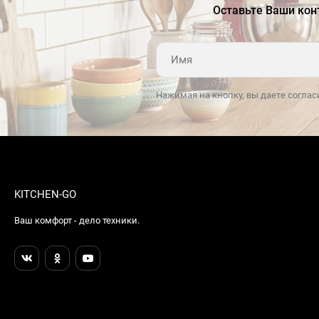
Оставьте Ваши кон
Освещение рабочего места
есть
Производительность, м3/ч
730
Расположение элементов
фронтальное
управления
Нажимая на кнопку, вы даете соглас
Регулировка яркости
есть
освещения ( функция
Dimm)
Режимы работы
отвод / циркуляция
KITCHEN-GO
Срок гарантии
1 год
Ваш комфорт - дело техники.
Таймер
интенсивного режима
Тип освещения
светодиодное
Тип управления
электронное