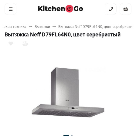
ытовая техника
Вытяжки
Вытяжка Neff D79FL64N0, цвет серебристый
Вытяжка Neff D79FL64N0, цвет серебристый