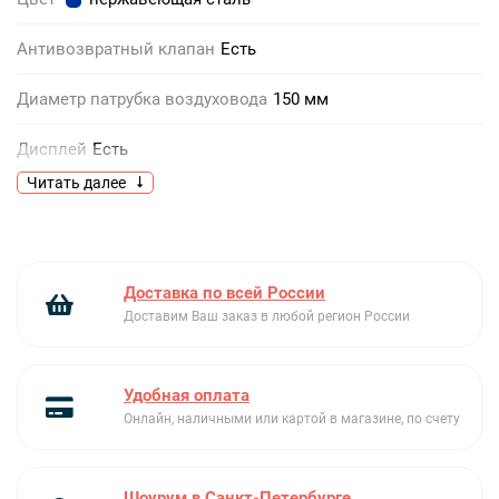
Антивозвратный клапан
Есть
Диаметр патрубка воздуховода
150 мм
Дисплей
Есть
Читать далее
Фильтр
жировой
Интенсивный режим
Есть
Доставка по всей России
Количество двигателей
1
Доставим Ваш заказ в любой регион России
Количество скоростей
3
Удобная оплата
Максимальный уровень шума
55
Онлайн, наличными или картой в магазине, по счету
Материал
корпус: металл
Шоурум в Санкт-Петербурге