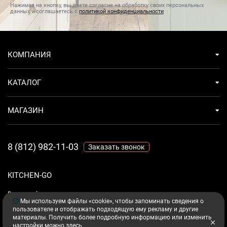
Нажимая на кнопку, вы даете согласие на обработку своих персональных
данных и соглашаетесь с
политикой конфиденциальности
Тип управления
электронное
Тип установки вытяжки
купольные
КОМПАНИЯ
Управление
электронное, кнопочное
Установка
каминная пристенная
КАТАЛОГ
МАГАЗИН
8 (812) 982-11-03
Заказать звонок
KITCHEN-GO
Ваш комфорт - дело техники.
Мы используем файлы «cookie», чтобы запоминать сведения о
пользователе и отображать подходящую ему рекламу и другие
материалы. Получить более подробную информацию или изменить
настройки можно
здесь
.