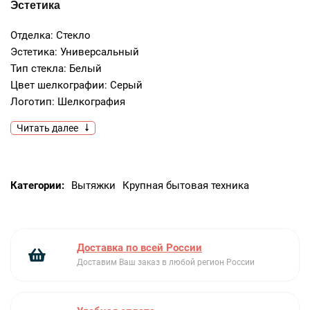
Эстетика
Отделка: Стекло
Эстетика: Универсальный
Тип стекла: Белый
Цвет шелкографии: Серый
Логотип: Шелкография
Читать далее
Программы/ функции
Количество скоростей: 3
Категории:
Вытяжки
Крупная бытовая техника
Интенсивный режим: Да
Режим 24 часа: Да
Программирование времени: Автоматическое
отключение
Доставка по всей России
Управление
Доставим Ваш заказ в любой регион России
Управление: Сенсорное управление с подсветкой белого
цвета