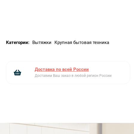
Технические характеристики
Количество ламп подсветки: 2
Тип подсветки: LED
Мощность ламп подсветки: 1 Вт
Шкала цветовой температуры света (°К): 3000 °K
Категории:
Вытяжки
Крупная бытовая техника
Максимальная производительность: 820
Мощность мотора: 275 Вт
Количество фильтров: 3
Жироулавливающие фильтры: Алюминий
Доставка по всей России
Диаметр воздуховода: 150 мм
Доставим Ваш заказ в любой регион России
Мин. расстояние от газовой варочной панели:
750 мм
Мин. расстояние от электрической варочной
панели: 650 мм
Обратный клапан: Да
Электрическое подключение