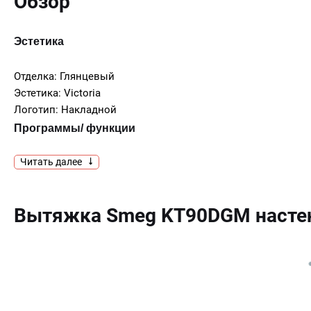
Обзор
Эстетика
Отделка: Глянцевый
Эстетика: Victoria
Логотип: Накладной
Программы/ функции
Читать далее
Количество скоростей: 3
Интенсивный режим: Да
Управление
Вытяжка Smeg KT90DGM настен
Управление: Поворотные переключатели
Количество переключателей: 2
Поворотные переключатели: Victoria
Цвет переключателей: Эффект нержавеющей
стали