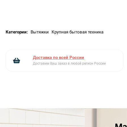
Количество ламп подсветки: 2
Тип подсветки: LED
Мощность ламп подсветки: 1 Вт
Шкала цветовой температуры света (°К): 3000 °K
Категории:
Вытяжки
Крупная бытовая техника
Максимальная производительность: 820
Мощность мотора: 275 Вт
Количество фильтров: 3
Жироулавливающие фильтры: Алюминий
Доставка по всей России
Диаметр воздуховода: 150 мм
Доставим Ваш заказ в любой регион России
Мин. расстояние от газовой варочной панели:
750 мм
Мин. расстояние от электрической варочной
панели: 650 мм
Обратный клапан: Да
Электрическое подключение
Номинальная мощность: 278 Вт
Ма
Напряжение: 220-240 В