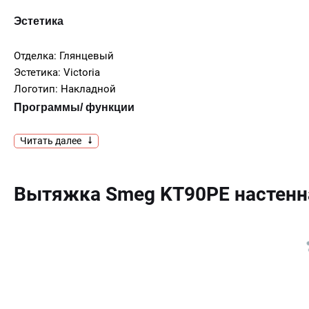
Эстетика
Отделка: Глянцевый
Эстетика: Victoria
Логотип: Накладной
Программы/ функции
Читать далее
Количество скоростей: 3
Интенсивный режим: Да
Управление
Вытяжка Smeg KT90PE настенн
Управление: Поворотные переключатели
Количество переключателей: 2
Поворотные переключатели: Victoria
Цвет переключателей: Эффект нержавеющей
стали
Технические характеристики