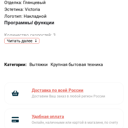
Отделка: Глянцевый
Эстетика: Victoria
Логотип: Накладной
Программы/ функции
Количество скоростей: 3
Читать далее
Интенсивный режим: Да
Управление
Управление: Поворотные переключатели
Категории:
Вытяжки
Крупная бытовая техника
Количество переключателей: 2
Поворотные переключатели: Victoria
Цвет переключателей: Эффект нержавеющей стали
Технические характеристики
Доставка по всей России
Доставим Ваш заказ в любой регион России
Количество ламп подсветки: 2
Тип подсветки: LED
Мощность ламп подсветки: 1 Вт
Удобная оплата
Шкала цветовой температуры света (°К): 3000 °K
Онлайн, наличными или картой в магазине, по счету
Максимальная производительность: 820