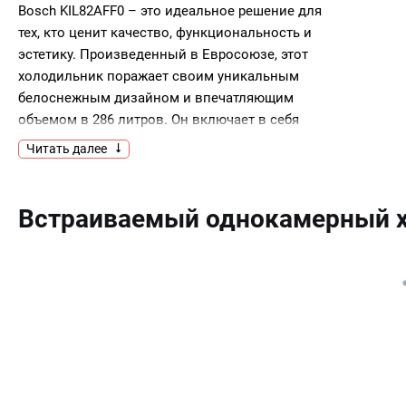
Bosch KIL82AFF0 – это идеальное решение для
тех, кто ценит качество, функциональность и
эстетику. Произведенный в Евросоюзе, этот
холодильник поражает своим уникальным
белоснежным дизайном и впечатляющим
объемом в 286 литров. Он включает в себя
холодильную и морозильную камеры,
Читать далее
расположенные сверху, что обеспечивает
удобство использования.Особенностью данной
модели является наличие функции FreshSense,
Встраиваемый однокамерный х
которая поддерживает оптимальный
микроклимат внутри холодильника. Это
обеспечивает длительное сохранение свежести
продуктов и предотвращает их
преждевременное порчение. Динамическая
система охлаждения и автоматическая система
размораживания холодильной камеры
обеспечивают равномерное распределение
холода и предотвращают образование