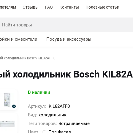
пателям
Отзывы
FAQ
Контакты
Полезные статьи
ойки и смесители
Посуда и аксессуары
й холодильник Bosch KIL82AFF0
й холодильник Bosch KIL82
В наличии
Артикул:
KIL82AFF0
Вид:
холодильник
Теги товаров:
Встраиваемые
Цвет :
Под фасад