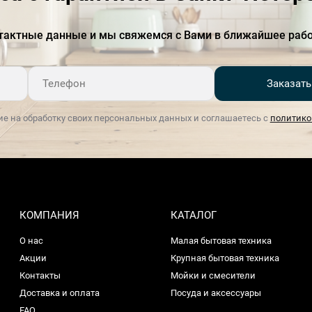
Функция FreshSense
есть
тактные данные и мы свяжемся с Вами в ближайшее рабо
Выдвижные полки
есть
EasyAccess
Заказать
Тип зоны свежести
VitaFresh plus
ие на обработку своих персональных данных и соглашаетесь с
политико
Автономное сохранение
16
холода
Частота тока, Гц
50-60
Дисплей
Есть
КОМПАНИЯ
КАТАЛОГ
Дверной упор
Справа
О нас
Малая бытовая техника
Элементы управления
кнопки
Акции
Крупная бытовая техника
Контакты
Мойки и смесители
Функция суперохлаждения
Есть
Доставка и оплата
Посуда и аксессуары
FAQ