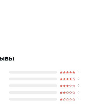
зывы
0
0
0
0
0