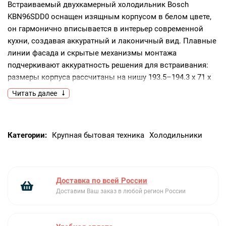
Встраиваемый двухкамерный холодильник Bosch
KBN96SDD0 оснащен изящным корпусом в белом цвете,
он гармонично вписывается в интерьер современной
кухни, создавая аккуратный и лаконичный вид. Плавные
линии фасада и скрытые механизмы монтажа
подчеркивают аккуратность решения для встраивания:
размеры корпуса рассчитаны на нишу 193.5–194.3 х 71 х
56 см, что обеспечивает плотную интеграцию с мебелью
Читать далее
и ровную поверхность дверей. Высокая ширина рабочей
части в 70.8 см предоставляет удобство размещения
продуктов, а глубина 54.8 см позволяет сохранить
Категории:
Крупная бытовая техника
Холодильники
компактность при достаточной вместимости. Внимание
к деталям проявляется в плоских шарнирах монтажа,
которые обеспечивают аккуратную установку и удобную
эксплуатацию без выступающих элементов; при этом
Доставка по всей России
дверной упор расположен справа, а при необходимости
Доставим Ваш заказ в любой регион России
доступна функция перенавешивания полотна.Общий
полезный объем достигает 381 литра, из которых
холодильная камера предлагает 284 литра, а