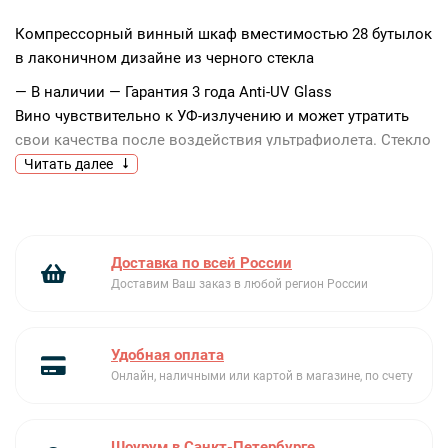
Компрессорный винный шкаф вместимостью 28 бутылок
в лаконичном дизайне из черного стекла
— В наличии
— Гарантия 3 года
Anti-UV Glass
Вино чувствительно к УФ-излучению и может утратить
свои качества после воздействия ультрафиолета. Стекло
дверцы имеет специальное покрытие, которое не
Читать далее
пропускает УФ-лучи, обеспечивая сохранность вашего
вина.
Доставка по всей России
Двойное стекло
Доставим Ваш заказ в любой регион России
Чтобы вино дольше сохраняло свои вкусовые качества,
ему требуется особый температурный режим. Двойное
тонированное стекло поддерживает требуемую
Удобная оплата
температуру и защищает от вредного внешнего
Онлайн, наличными или картой в магазине, по счету
воздействия.
Шоурум в Санкт-Петербурге