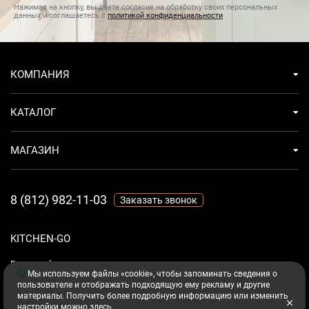
Нажимая на кнопку, вы даете согласие на обработку своих персональных
Компактный холодильник для вина
данных и соглашаетесь с
политикой конфиденциальности
При всей своей компактности узкий холодильник для
вина вместителен и удобен в использовании, а его
дизайн прекрасно сочетается с другими приборами
КОМПАНИЯ
элегантной коллекции: компактным духовым шкафом и
кофемашиной.
КАТАЛОГ
МАГАЗИН
8 (812) 982-11-03
Заказать звонок
KITCHEN-GO
Ваш комфорт - дело техники.
Мы используем файлы «cookie», чтобы запоминать сведения о
пользователе и отображать подходящую ему рекламу и другие
материалы. Получить более подробную информацию или изменить
настройки можно
здесь
.