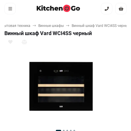
 бытовая техника
Винные шкафы
Винный шкаф Vard WCI4SS черный
Винный шкаф Vard WCI4SS черный