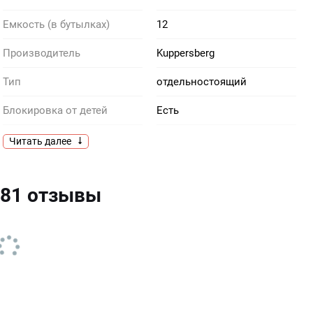
Емкость (в бутылках)
12
Производитель
Kuppersberg
Тип
отдельностоящий
Блокировка от детей
Есть
Частота, Гц
50
Читать далее
Дисплей
Есть
 81 отзывы
Гарантия, мес
24
Глубина, см
49
Класс энергопотребления
A+
Климатический класс
SN-N-ST
Количество компрессоров
1