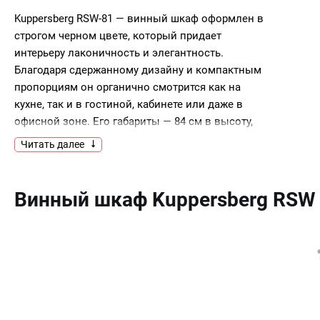
Kuppersberg RSW-81 — винный шкаф оформлен в
строгом черном цвете, который придает
интерьеру лаконичность и элегантность.
Благодаря сдержанному дизайну и компактным
пропорциям он органично смотрится как на
кухне, так и в гостиной, кабинете или даже в
офисной зоне. Его габариты — 84 см в высоту,
27 см в ширину и 49 см в глубину — позволяют
Читать далее
разместить устройство даже в узкой нише или в
углу, не нарушая баланса
пространства.Внутренний объем составляет 45
Винный шкаф Kuppersberg RSW
литров, что достаточно для хранения до 12
бутылок. Напитки располагаются на пяти
полках из натурального дерева: такой материал
не только выглядит стильно, но и защищает
стеклянную тару от скольжения и повреждений.
Вся камера работает в единой температурной
зоне, что идеально подходит для коллекций