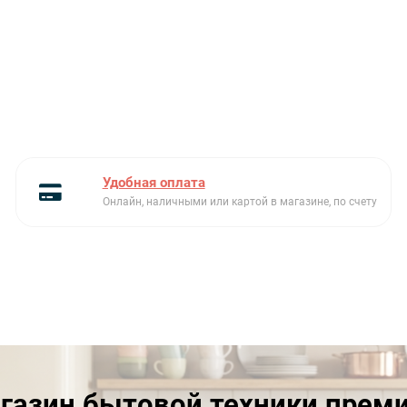
Количество полок
5
Количество температурных
1
зон
Коллекция
Современный дизайн
Материал полок
дерево
Удобная оплата
Напряжение, В
220-240
Онлайн, наличными или картой в магазине, по счету
Открывание двери
Механическое
Полезный объем, л
45
Страна производства
Китай
Управление
электронное
Уровень шума, Дб
37
газин бытовой техники прем