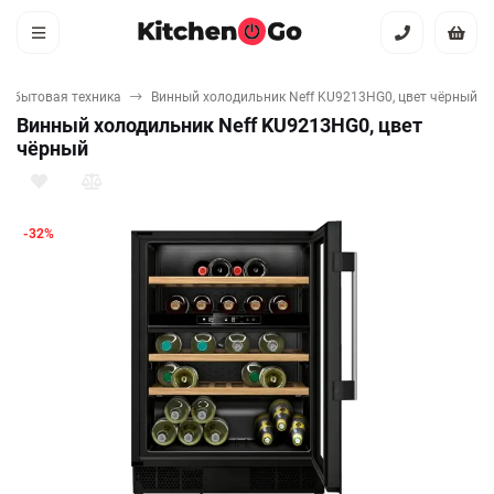
я бытовая техника
Винный холодильник Neff KU9213HG0, цвет чёрный
Винный холодильник Neff KU9213HG0, цвет
чёрный
-32%