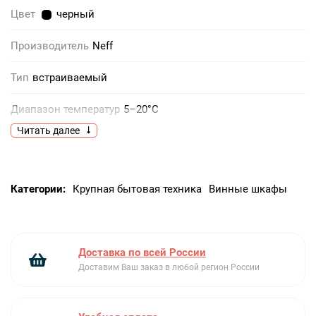
Цвет
черный
Производитель
Neff
Тип
встраиваемый
Диапазон температур
5–20°С
Читать далее
Дисплей
Есть
Дверной упор
Справа
Категории:
Крупная бытовая техника
Винные шкафы
Емкость винного шкафа
44
Энергопотребление в год
130 кВт/год
Доставка по всей России
Габариты ниши (ВхШхГ)
82-87х60х56 см
Доставим Ваш заказ в любой регион России
Габариты (ВхШхГ)
81.8-86.8х59.5х58.1 см