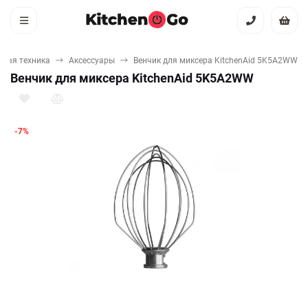
овая техника
Аксессуары
Венчик для миксера KitchenAid 5K5A2WW
Венчик для миксера KitchenAid 5K5A2WW
-7%