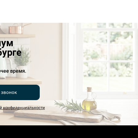
иум
бурге
чее время.
 звонок
й конфиденциальности