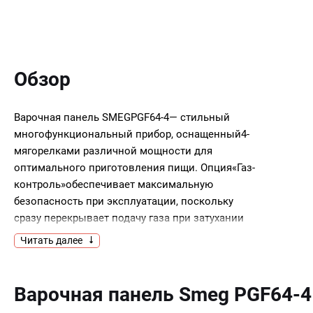
Обзор
Варочная панель SMEGPGF64-4— стильный
многофункциональный прибор, оснащенный4-
мягорелками различной мощности для
оптимального приготовления пищи. Опция«Газ-
контроль»обеспечивает максимальную
безопасность при эксплуатации, поскольку
сразу перекрывает подачу газа при затухании
пламени. Автоматический электроподжиг
Читать далее
создает дополнительный комфорт при
включении поверхности.Ключевые
преимущества:Поворотные
Варочная панель Smeg PGF64-
переключателиКонфорка повышенной