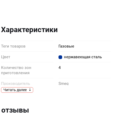
Характеристики
Теги товаров
Газовые
Цвет
нержавеющая сталь
Количество зон
4
приготовления
Производитель
Smeg
Читать далее
Тип
газовая
Конфорка повышенной
«Двойная корона»
4 отзывы
мощности