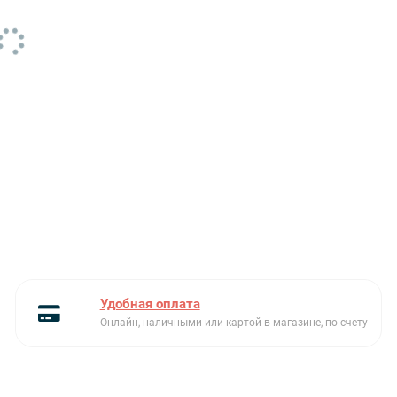
Страна-производитель
Италия
Способ установки
Накладная
Ширина ниши для
59.2
встраивания, см
Аксессуары в комплекте
жиклеры для сжиженного
газа G30чугунная решетка
WOK
Автоматический
Есть
электроподжиг
Частота тока, Гц
50/60
Цвет фурнитуры
эффект нержавеющей
Удобная оплата
стали
Онлайн, наличными или картой в магазине, по счету
Элементы управления
Поворотные
Гарантия, мес
24