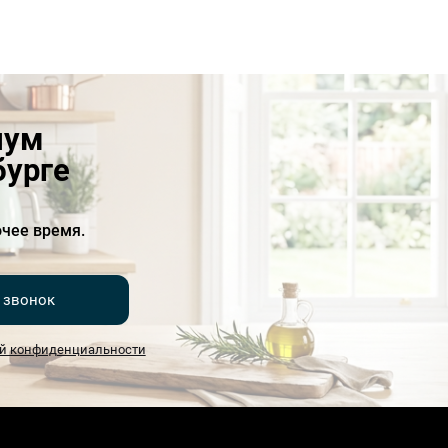
иум
бурге
чее время.
 звонок
й конфиденциальности