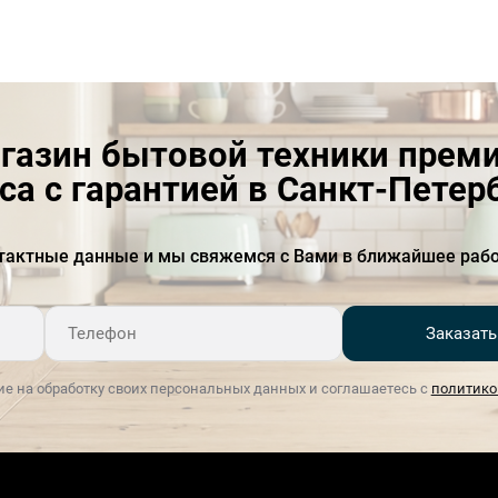
Газ-контроль
Есть
Глубина, см
51
Коллекция
Classica
газин бытовой техники прем
Материал панели конфорок
Нержавеющая сталь
са с гарантией в Санкт-Петер
Материал решеток
Чугун
тактные данные и мы свяжемся с Вами в ближайшее рабо
Напряжение, В
220-240
Размеры
82 × 617 × 510
Заказать
Способ подключения
Газ
ие на обработку своих персональных данных и соглашаетесь с
политико
Тип газа
природный G20
Тип варочной панели
газовая