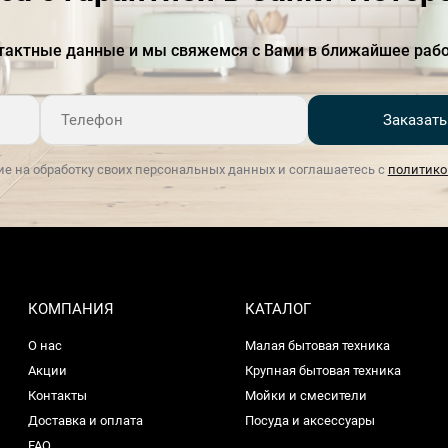
Материал варочной панели
стеклокерамика
тактные данные и мы свяжемся с Вами в ближайшее рабо
Монтаж
над столешницей
Напряжение, В
220-240
Заказать
Определение наличия
Есть
посуды
ие на обработку своих персональных данных и соглашаетесь с
политико
Панель управления
сенсорная
Ширина (см)
72 см
Таймер
с функцией отключения
КОМПАНИЯ
КАТАЛОГ
Управление
электронное
О нас
Малая бытовая техника
Уровень шума в режиме
61
Акции
Крупная бытовая техника
отвода
Контакты
Мойки и смесители
Доставка и оплата
Посуда и аксессуары
Встроенная вытяжка
Есть
FAQ