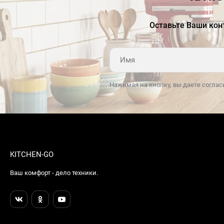
в сочетании с высоким классом
энергопотребления вытяжки обеспечивает
Оставьте Ваши кон
экономичность использования.Ключевые
преимущества:Индукционная варочная панель
с встроенной вытяжкойЭлегантный дизайн
и высокое качество изготовленияШирокий
набор функций для удобства и безопасности
Нажимая на кнопку, вы даете соглас
использования
KITCHEN-GO
Ваш комфорт - дело техники.