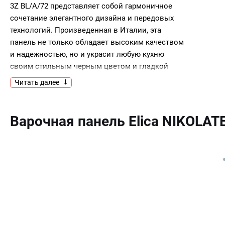
3Z BL/A/72 представляет собой гармоничное
сочетание элегантного дизайна и передовых
технологий. Произведенная в Италии, эта
панель не только обладает высоким качеством
и надежностью, но и украсит любую кухню
своим стильным черным цветом и гладкой
поверхностью из стеклокерамики.Модель
Читать далее
оснащена индукционной варочной
поверхностью, что обеспечивает быстрый
нагрев и высокую энергоэффективность. Три
Варочная панель Elica NIKOLAT
зоны приготовления с возможностью
объединения одной из них дают большую
гибкость в выборе посуды и способов
приготовления. Каждая из зон имеет 9 уровней
мощности, а также функцию Booster для
максимального нагрева.Управление прибором
осуществляется с помощью сенсорной панели,
которая обеспечивает простоту и удобство
использования. Встроенный таймер с функцией