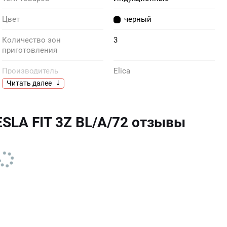
Цвет
черный
Количество зон
3
приготовления
Производитель
Elica
Читать далее
Тип
индукционная
Страна производства
Италия
ESLA FIT 3Z BL/A/72 отзывы
Размер ниши для
56 х 49
встраивания (Ш х Г), см
Функция Пауза
Есть
Количество объединяемых
1
зон
Артикул
PRF0184551