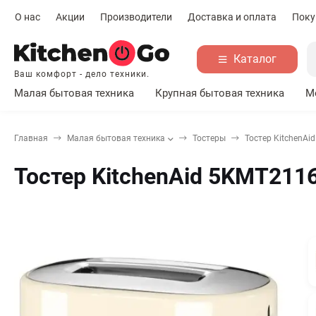
О нас
Акции
Производители
Доставка и оплата
Поку
Каталог
Ваш комфорт - дело техники.
Малая бытовая техника
Крупная бытовая техника
М
Главная
Малая бытовая техника
Тостеры
Тостер KitchenA
Тостер KitchenAid 5KMT211