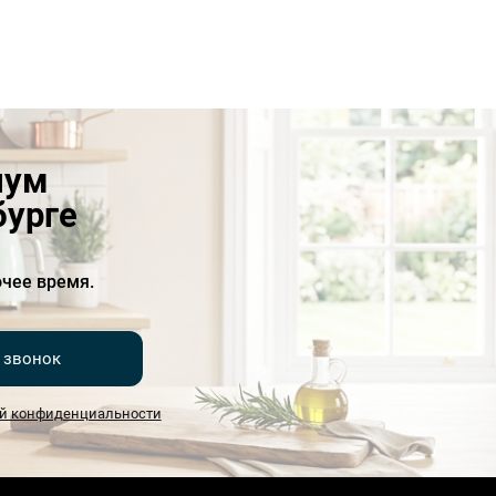
иум
бурге
чее время.
 звонок
й конфиденциальности