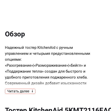
Обзор
Надежный тостер KitchenAid с ручным
управлением и четырьмя предустановленными
опциями:
«Разогревание»|«Размораживание»|«Бейгл» и
«Поддержание тепла» создан для быстрого и
удобного приготовления поджаренного хлеба.
Современный дизайн добавит изысканности
интерьеру вашей кухни.
Читать далее
Тостер оснащен широкими слотами (3|8 см) и
легко вмещает не только стандартный хлеб для
Тостер KitchenAid 5KMT2116EA