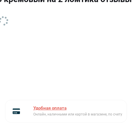
хлеба
Материал
металл
Страна производитель
США
Удлиненные слоты
нет
Вес нетто/брутто
2 кг
Удобная оплата
Онлайн, наличными или картой в магазине, по счету