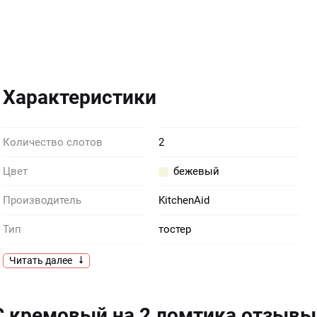
Характеристики
Количество слотов
2
Цвет
бежевый
Производитель
KitchenAid
Тип
тостер
Габариты (ВхГхШ)
20.2 × 19.6 × 30.5
Читать далее
Гарантия
1 год
C кремовый на 2 ломтика отзывы
Количество ломтиков
2