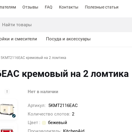
пателям
Отзывы
FAQ
Контакты
Полезные статьи
ойки и смесители
Посуда и аксессуары
id 5KMT2116EAC кремовый на 2 ломтика
6EAC кремовый на 2 ломтика
Нет в наличии
Артикул:
5KMT2116EAC
Количество слотов:
2
Цвет :
бежевый
Производитель:
KitchenAid