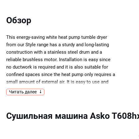
Обзор
This energy-saving white heat pump tumble dryer
from our Style range has a sturdy and long-lasting
construction with a stainless steel drum and a
reliable brushless motor. Installation is easy since
no ductwork is required and it is also suitable for
confined spaces since the heat pump only requires a
small amount of external air. It is easy to use and
you can set different dryness levels with the auto
Читать далее
programs, from completely dry to iron dry. 18
programs and various options will help you dry your
clothes effectively every time.
Сушильная машина Asko T608hx
Класс энергопотребления: A+++
Загрузка: 8 кг
Тепловой насос