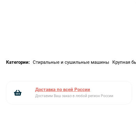
Количество программ: 18
Фильтр конденсора с автоматической очисткой
Установка: Отдельностоящий прибор
Style
Категории:
Стиральные и сушильные машины
Крупная б
Доставка по всей России
Доставим Ваш заказ в любой регион России