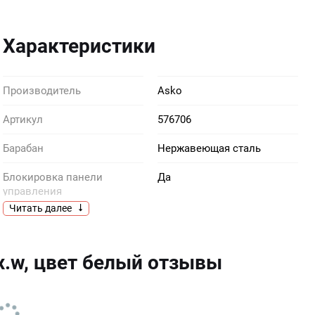
Характеристики
Производитель
Asko
Артикул
576706
Барабан
Нержавеющая сталь
Блокировка панели
Да
управления
Читать далее
Диаметр загрузочного
340 мм
проема
.w, цвет белый отзывы
Длина
2100 мм
присоединительного
кабеля