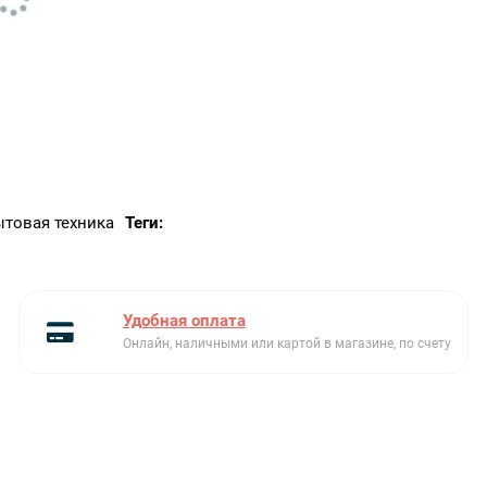
ЕАN-код
3838782010989
Фильтр конденсора с
Да
автоматической очисткой
Глубина
654 мм
Глубина с открытой
1165 мм
дверцей
ытовая техника
Теги:
Глубина упаковки
723 мм
Индикация времени до
Да
конца программы
Удобная оплата
Индикация завершения
Да
Онлайн, наличными или картой в магазине, по счету
программы
Класс энергопотребления
A+++
Количество фаз
1